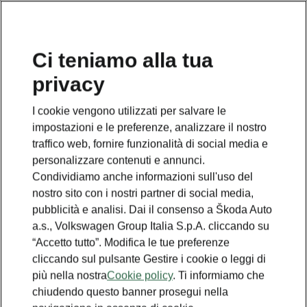
Ci teniamo alla tua
Dichiarazione di
privacy
accessibilità
I cookie vengono utilizzati per salvare le
impostazioni e le preferenze, analizzare il nostro
traffico web, fornire funzionalità di social media e
personalizzare contenuti e annunci.
Condividiamo anche informazioni sull'uso del
nostro sito con i nostri partner di social media,
Informazioni
pubblicità e analisi. Dai il consenso a Škoda Auto
sull’accessibilità del sito ai
a.s., Volkswagen Group Italia S.p.A. cliccando su
“Accetto tutto”. Modifica le tue preferenze
sensi della Direttiva (UE)
cliccando sul pulsante Gestire i cookie o leggi di
2019/882 e della Legge
più nella nostra
Cookie policy
. Ti informiamo che
4/2004
chiudendo questo banner prosegui nella