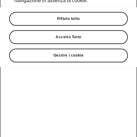
navigazione in assenza di cookie.
Promozioni
Cataloghi e Listini
Rifiuto tutto
Car Configurator
Accetto Tutto
Rete Škoda
Gestire i cookie
Finanziamenti
Informazioni
Škoda
sulle batterie
Scopri la
Tecnologie
Aziende e P.IVA
Informazioni per
nostra
soccorritori
Gamma
Škoda Connect
Usato Škoda
Plus
Dichiarazione di
Peaq
cambio proprietà
MyŠkoda App
Cataloghi e listini
Epiq
Richiedi
Infotainment App
Assistenza
Guida
Service
Elroq
all'acquisto
Compatibilità