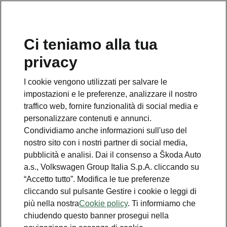
Ci teniamo alla tua
Numero Verde Škoda
privacy
800 100 600
I cookie vengono utilizzati per salvare le
Email
impostazioni e le preferenze, analizzare il nostro
info@skoda-italia.it
traffico web, fornire funzionalità di social media e
personalizzare contenuti e annunci.
Contatti
Condividiamo anche informazioni sull'uso del
nostro sito con i nostri partner di social media,
pubblicità e analisi. Dai il consenso a Škoda Auto
a.s., Volkswagen Group Italia S.p.A. cliccando su
“Accetto tutto”. Modifica le tue preferenze
cliccando sul pulsante Gestire i cookie o leggi di
Scopri anche
più nella nostra
Cookie policy
. Ti informiamo che
chiudendo questo banner prosegui nella
Richiedi Preventivo