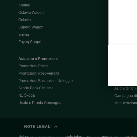
Kodiaq
Configurator
Octavia Wagon
Octavia
Post-Vendita
Superb Wagon
Post-vendita 
Enyaq
Škoda Super
Enyaq Coupé
Promozioni P
Manuali tua 
Acquisto e Promozioni
Garanzie Šk
Promozioni Privati
Accessori
Promozioni Post-Vendita
Servizi pensat
Promozioni Business e Noleggio
Servizio Mobil
Škoda Pack Ciclismo
Azioni di ric
N1 Škoda
Campagna di 
Usato e Pronta Consegna
Manutenzion
NOTE LEGALI
Nel presente sito sono contenute informazioni puramente indicative dei ve