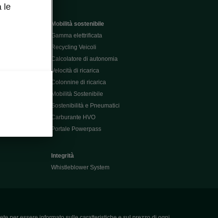
 le
Mobilità sostenibile
Gamma elettrificata
Recycling Veicoli
Calcolatore di autonomia
Velocità di ricarica
Colonnine di ricarica
Mobilità Sostenibile
Sostenibilità e Pneumatici
Carburante HVO
Portale Powerpass
Integrità
Whistleblower System
ete per essere informato sulle caratteristiche e sul prezzo di ogni