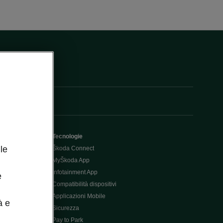
Tecnologie
le
Škoda Connect
MyŠkoda App
Infotainment App
e
Compatibilità dispositivi
Applicazioni Mobile
à e
Sicurezza
Pay to Park