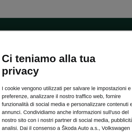
ntatti
Ci teniamo alla tua
Car Configurator
Rete Škoda
privacy
i Škoda
Informazioni sulle batterie
I cookie vengono utilizzati per salvare le impostazioni e 
VA
Informazioni per soccorritori
Plus
Dichiarazione di cambio proprietà
preferenze, analizzare il nostro traffico web, fornire
tini
Richiedi Assistenza Service
funzionalità di social media e personalizzare contenuti 
uisto
annunci. Condividiamo anche informazioni sull'uso del
ver Change
Mondo Škoda
nostro sito con i nostri partner di social media, pubblicit
entivo
Milano Design Week
analisi. Dai il consenso a Škoda Auto a.s., Volkswagen
 Drive