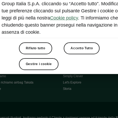
Škoda Main Partner della FCI
Group Italia S.p.A. cliccando su “Accetto tutto”. Modifica
e
Škoda Mobility Partner Ciclismo
tue preferenze cliccando sul pulsante Gestire i cookie o
Fabia Green Flow
leggi di più nella nostra
Cookie policy
. Ti informiamo che
Škoda Official Partner X Factor 202
chiudendo questo banner prosegui nella navigazione in
aziende e P.IVA
Elroq Respectline
assenza di cookie.
card
Škoda Vision O
ost-Vendita
Informazioni importanti
Škoda
Contatti
Rifiuto tutto
Accetto Tutto
oda
Auto per neopatentati
News
i per Te
Perché Škoda
Gestire i cookie
ità
Click'n'Clever
hiamo
Simply Clever
richiamo airbag Takata
Let's Explore
e
Storia
icoli illustrati. Invitiamo pertanto il Cliente a rivolgersi sempre ad Aziende della R