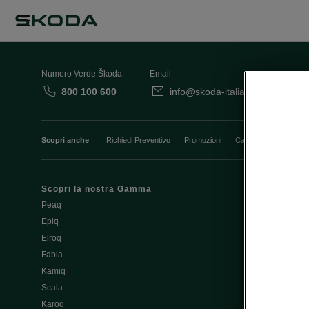
Numero Verde Škoda
Email
800 100 600
info@skoda-italia.it
Co
Scopri anche
Richiedi Preventivo
Promozioni
Cataloghi e Listini
Scopri la nostra Gamma
Finanziament
Peaq
Aziende e P.I
Epiq
Usato Škoda 
Elroq
Cataloghi e lis
Fabia
Guida all'acq
Kamiq
Noleggio Cle
Scala
Richiedi Prev
Karoq
Richiedi Test