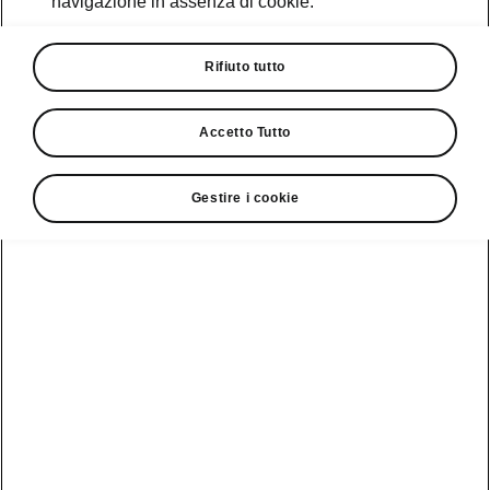
navigazione in assenza di cookie.
Promozioni
Cataloghi e Listini
Rifiuto tutto
Car Configurator
Accetto Tutto
Rete Škoda
Gestire i cookie
Finanziamenti
Informazioni
Škoda
sulle batterie
Scopri la
Tecnologie
Aziende e P.IVA
Informazioni per
nostra
soccorritori
Gamma
Škoda Connect
Usato Škoda
Plus
Dichiarazione di
Peaq
cambio proprietà
MyŠkoda App
Cataloghi e listini
Epiq
Richiedi
Infotainment App
Assistenza
Guida
Service
Elroq
all'acquisto
Compatibilità