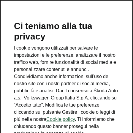
Ci teniamo alla tua
Numero Verde Škoda
privacy
800 100 600
I cookie vengono utilizzati per salvare le
Email
impostazioni e le preferenze, analizzare il nostro
info@skoda-italia.it
traffico web, fornire funzionalità di social media e
personalizzare contenuti e annunci.
Contatti
Condividiamo anche informazioni sull'uso del
nostro sito con i nostri partner di social media,
pubblicità e analisi. Dai il consenso a Škoda Auto
a.s., Volkswagen Group Italia S.p.A. cliccando su
“Accetto tutto”. Modifica le tue preferenze
cliccando sul pulsante Gestire i cookie o leggi di
Scopri anche
più nella nostra
Cookie policy
. Ti informiamo che
chiudendo questo banner prosegui nella
Richiedi Preventivo