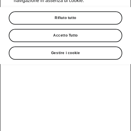
navigazione in assenza di cookie.
Promozioni
Cataloghi e Listini
Rifiuto tutto
Car Configurator
Accetto Tutto
Rete Škoda
Gestire i cookie
Finanziamenti
Informazioni
Škoda
sulle batterie
Scopri la
Tecnologie
Aziende e P.IVA
Informazioni per
nostra
soccorritori
Gamma
Škoda Connect
Usato Škoda
Plus
Dichiarazione di
Peaq
cambio proprietà
MyŠkoda App
Cataloghi e listini
Epiq
Richiedi
Infotainment App
Assistenza
Guida
Service
Elroq
all'acquisto
Compatibilità