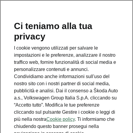
Ci teniamo alla tua
Numero Verde Škoda
privacy
800 100 600
I cookie vengono utilizzati per salvare le
Email
impostazioni e le preferenze, analizzare il nostro
info@skoda-italia.it
traffico web, fornire funzionalità di social media e
personalizzare contenuti e annunci.
Contatti
Condividiamo anche informazioni sull'uso del
nostro sito con i nostri partner di social media,
pubblicità e analisi. Dai il consenso a Škoda Auto
a.s., Volkswagen Group Italia S.p.A. cliccando su
“Accetto tutto”. Modifica le tue preferenze
cliccando sul pulsante Gestire i cookie o leggi di
Scopri anche
più nella nostra
Cookie policy
. Ti informiamo che
chiudendo questo banner prosegui nella
Richiedi Preventivo