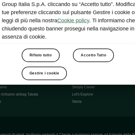
Škoda Main Partner della FCI
Group Italia S.p.A. cliccando su “Accetto tutto”. Modifica
e
Škoda Mobility Partner Ciclismo
tue preferenze cliccando sul pulsante Gestire i cookie o
Fabia Green Flow
leggi di più nella nostra
Cookie policy
. Ti informiamo che
Škoda Official Partner X Factor 202
chiudendo questo banner prosegui nella navigazione in
aziende e P.IVA
Elroq Respectline
assenza di cookie.
card
Škoda Vision O
ost-Vendita
Informazioni importanti
Škoda
Contatti
Rifiuto tutto
Accetto Tutto
oda
Auto per neopatentati
News
i per Te
Perché Škoda
Gestire i cookie
ità
Click'n'Clever
hiamo
Simply Clever
richiamo airbag Takata
Let's Explore
e
Storia
icoli illustrati. Invitiamo pertanto il Cliente a rivolgersi sempre ad Aziende della R