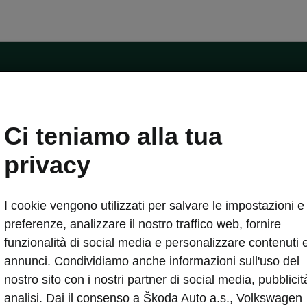
ntatti
Ci teniamo alla tua
Car Configurator
Rete Škoda
privacy
i Škoda
Informazioni sulle batterie
I cookie vengono utilizzati per salvare le impostazioni e 
VA
Informazioni per soccorritori
Plus
Dichiarazione di cambio proprietà
preferenze, analizzare il nostro traffico web, fornire
tini
Richiedi Assistenza Service
funzionalità di social media e personalizzare contenuti 
uisto
annunci. Condividiamo anche informazioni sull'uso del
ver Change
Mondo Škoda
nostro sito con i nostri partner di social media, pubblicit
entivo
Milano Design Week
analisi. Dai il consenso a Škoda Auto a.s., Volkswagen
 Drive