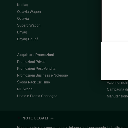
Kodiaq
Configurator
Octavia Wagon
Octavia
Post-Vendita
Superb Wagon
Post-vendita 
Enyaq
Škoda Super
Enyaq Coupé
Promozioni P
Manuali tua 
Acquisto e Promozioni
Garanzie Šk
Promozioni Privati
Accessori
Promozioni Post-Vendita
Servizi pensat
Promozioni Business e Noleggio
Servizio Mobil
Škoda Pack Ciclismo
Azioni di ric
N1 Škoda
Campagna di 
Usato e Pronta Consegna
Manutenzion
NOTE LEGALI
Nel presente sito sono contenute informazioni puramente indicative dei ve