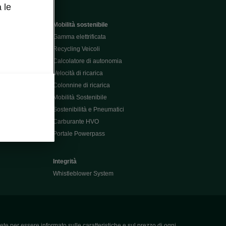
 le
Mobilità sostenibile
Gamma elettrificata
Recycling Veicoli
Calcolatore di autonomia
Velocità di ricarica
Colonnine di ricarica
Mobilità Sostenibile
Sostenibilità e Pneumatici
Carburante HVO
Portale Powerpass
Integrità
Whistleblower System
ete per essere informato sulle caratteristiche e sul prezzo di ogni