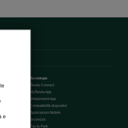
Tecnologie
le
Škoda Connect
MyŠkoda App
Infotainment App
e
Compatibilità dispositivi
Applicazioni Mobile
à e
Sicurezza
Pay to Park