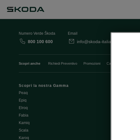
Numero Verde Škoda
Email
800 100 600
info@skoda-italia.it
Co
Scopri anche
Richiedi Preventivo
Promozioni
Cataloghi e Listini
Scopri la nostra Gamma
Finanziament
Peaq
Aziende e P.I
Epiq
Usato Škoda 
Elroq
Cataloghi e lis
Fabia
Guida all'acq
Kamiq
Noleggio Cle
Scala
Richiedi Prev
Karoq
Richiedi Test