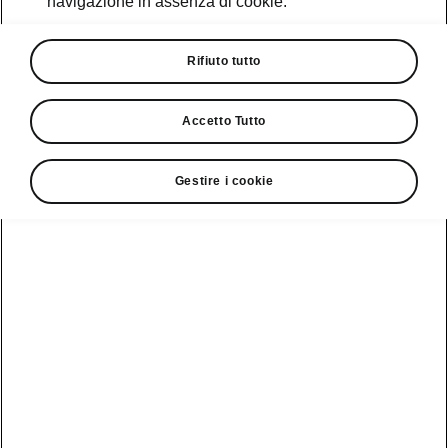
navigazione in assenza di cookie.
Promozioni
Cataloghi e Listini
Rifiuto tutto
Car Configurator
Accetto Tutto
Rete Škoda
Gestire i cookie
Finanziamenti
Informazioni
Škoda
sulle batterie
Scopri la
Tecnologie
Aziende e P.IVA
Informazioni per
nostra
soccorritori
Gamma
Škoda Connect
Usato Škoda
Plus
Dichiarazione di
Peaq
cambio proprietà
MyŠkoda App
Cataloghi e listini
Epiq
Richiedi
Infotainment App
Assistenza
Guida
Service
Elroq
all'acquisto
Compatibilità