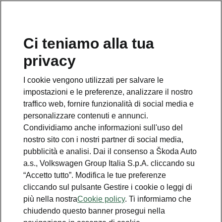
Ci teniamo alla tua
Numero Verde Škoda
privacy
800 100 600
I cookie vengono utilizzati per salvare le
Email
impostazioni e le preferenze, analizzare il nostro
info@skoda-italia.it
traffico web, fornire funzionalità di social media e
personalizzare contenuti e annunci.
Contatti
Condividiamo anche informazioni sull'uso del
nostro sito con i nostri partner di social media,
pubblicità e analisi. Dai il consenso a Škoda Auto
a.s., Volkswagen Group Italia S.p.A. cliccando su
“Accetto tutto”. Modifica le tue preferenze
cliccando sul pulsante Gestire i cookie o leggi di
Scopri anche
più nella nostra
Cookie policy
. Ti informiamo che
chiudendo questo banner prosegui nella
Richiedi Preventivo