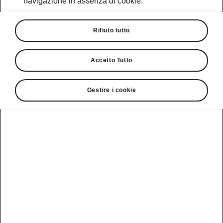
navigazione in assenza di cookie.
Promozioni
Cataloghi e Listini
Rifiuto tutto
Car Configurator
Accetto Tutto
Rete Škoda
Gestire i cookie
Finanziamenti
Informazioni
Škoda
sulle batterie
Scopri la
Tecnologie
Aziende e P.IVA
Informazioni per
nostra
soccorritori
Gamma
Škoda Connect
Usato Škoda
Plus
Dichiarazione di
Peaq
cambio proprietà
MyŠkoda App
Cataloghi e listini
Epiq
Richiedi
Infotainment App
Assistenza
Guida
Service
Elroq
all'acquisto
Compatibilità