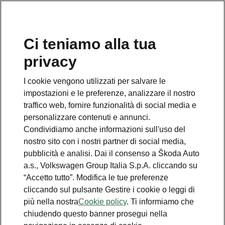
Ci teniamo alla tua
Numero Verde Škoda
privacy
800 100 600
I cookie vengono utilizzati per salvare le
Email
impostazioni e le preferenze, analizzare il nostro
info@skoda-italia.it
traffico web, fornire funzionalità di social media e
personalizzare contenuti e annunci.
Contatti
Condividiamo anche informazioni sull'uso del
nostro sito con i nostri partner di social media,
pubblicità e analisi. Dai il consenso a Škoda Auto
a.s., Volkswagen Group Italia S.p.A. cliccando su
“Accetto tutto”. Modifica le tue preferenze
cliccando sul pulsante Gestire i cookie o leggi di
Scopri anche
più nella nostra
Cookie policy
. Ti informiamo che
chiudendo questo banner prosegui nella
Richiedi Preventivo