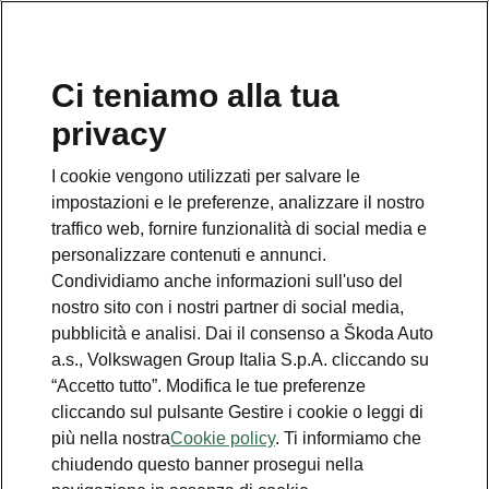
Ci teniamo alla tua
Numero Verde Škoda
privacy
800 100 600
I cookie vengono utilizzati per salvare le
Email
impostazioni e le preferenze, analizzare il nostro
info@skoda-italia.it
traffico web, fornire funzionalità di social media e
personalizzare contenuti e annunci.
Contatti
Condividiamo anche informazioni sull'uso del
nostro sito con i nostri partner di social media,
pubblicità e analisi. Dai il consenso a Škoda Auto
a.s., Volkswagen Group Italia S.p.A. cliccando su
“Accetto tutto”. Modifica le tue preferenze
cliccando sul pulsante Gestire i cookie o leggi di
Scopri anche
più nella nostra
Cookie policy
. Ti informiamo che
chiudendo questo banner prosegui nella
Richiedi Preventivo