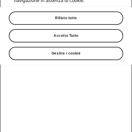
navigazione in assenza di cookie.
Promozioni
Cataloghi e Listini
Rifiuto tutto
Car Configurator
Accetto Tutto
Rete Škoda
Gestire i cookie
Finanziamenti
Informazioni
Škoda
sulle batterie
Scopri la
Tecnologie
Aziende e P.IVA
Informazioni per
nostra
soccorritori
Gamma
Škoda Connect
Usato Škoda
Plus
Dichiarazione di
Peaq
cambio proprietà
MyŠkoda App
Cataloghi e listini
Epiq
Richiedi
Infotainment App
Assistenza
Guida
Service
Elroq
all'acquisto
Compatibilità