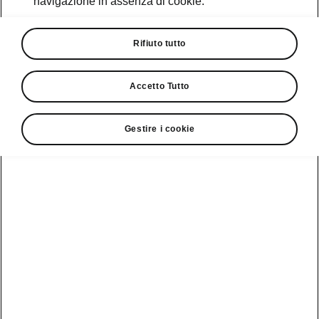
navigazione in assenza di cookie.
Promozioni
Cataloghi e Listini
Rifiuto tutto
Car Configurator
Accetto Tutto
Rete Škoda
Gestire i cookie
Finanziamenti
Informazioni
Škoda
sulle batterie
Scopri la
Tecnologie
Aziende e P.IVA
Informazioni per
nostra
soccorritori
Gamma
Škoda Connect
Usato Škoda
Plus
Dichiarazione di
Peaq
cambio proprietà
MyŠkoda App
Cataloghi e listini
Epiq
Richiedi
Infotainment App
Assistenza
Guida
Service
Elroq
all'acquisto
Compatibilità