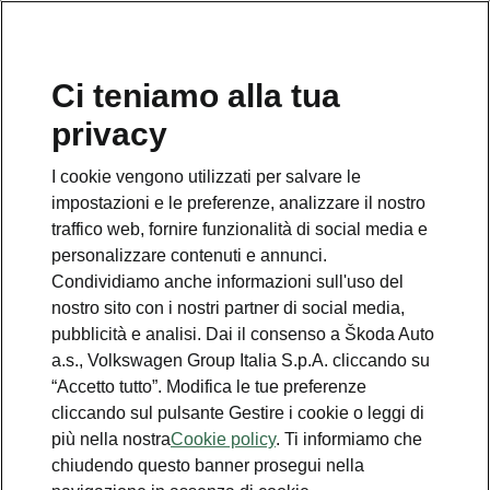
Ci teniamo alla tua
Numero Verde Škoda
privacy
800 100 600
I cookie vengono utilizzati per salvare le
Email
impostazioni e le preferenze, analizzare il nostro
info@skoda-italia.it
traffico web, fornire funzionalità di social media e
personalizzare contenuti e annunci.
Contatti
Condividiamo anche informazioni sull'uso del
nostro sito con i nostri partner di social media,
pubblicità e analisi. Dai il consenso a Škoda Auto
a.s., Volkswagen Group Italia S.p.A. cliccando su
“Accetto tutto”. Modifica le tue preferenze
cliccando sul pulsante Gestire i cookie o leggi di
Scopri anche
più nella nostra
Cookie policy
. Ti informiamo che
chiudendo questo banner prosegui nella
Richiedi Preventivo