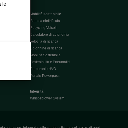
 le
Mobilità sostenibile
Gamma elettrificata
Recycling Veicoli
Calcolatore di autonomia
Velocità di ricarica
Colonnine di ricarica
Mobilità Sostenibile
Sostenibilità e Pneumatici
Carburante HVO
Portale Powerpass
Integrità
Whistleblower System
ete per essere informato sulle caratteristiche e sul prezzo di ogni