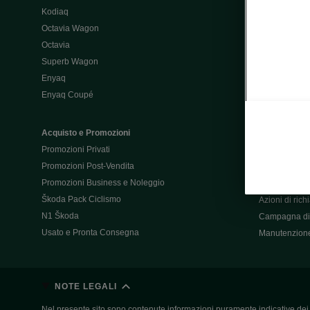
Kodiaq
Configurator
Octavia Wagon
Octavia
Post-Vendita
Superb Wagon
Post-vendita 
Enyaq
Škoda Super
Enyaq Coupé
Promozioni P
Manuali tua 
Acquisto e Promozioni
Garanzie Šk
Promozioni Privati
Accessori
Promozioni Post-Vendita
Servizi pensat
Promozioni Business e Noleggio
Servizio Mobil
Škoda Pack Ciclismo
Azioni di ric
N1 Škoda
Campagna di 
Usato e Pronta Consegna
Manutenzion
NOTE LEGALI
Nel presente sito sono contenute informazioni puramente indicative dei ve