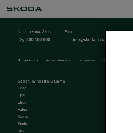
Numero Verde Škoda
Email
800 100 600
info@skoda-italia.it
Co
Scopri anche
Richiedi Preventivo
Promozioni
Cataloghi e Listini
Scopri la nostra Gamma
Finanziament
Peaq
Aziende e P.I
Epiq
Usato Škoda 
Elroq
Cataloghi e lis
Fabia
Guida all'acq
Kamiq
Noleggio Cle
Scala
Richiedi Prev
Karoq
Richiedi Test