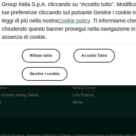
Škoda Main Partner della FCI
Group Italia S.p.A. cliccando su “Accetto tutto”. Modifica
e
Škoda Mobility Partner Ciclismo
tue preferenze cliccando sul pulsante Gestire i cookie o
Fabia Green Flow
leggi di più nella nostra
Cookie policy
. Ti informiamo che
Škoda Official Partner X Factor 202
chiudendo questo banner prosegui nella navigazione in
aziende e P.IVA
Elroq Respectline
assenza di cookie.
card
Škoda Vision O
ost-Vendita
Informazioni importanti
Škoda
Contatti
Rifiuto tutto
Accetto Tutto
oda
Auto per neopatentati
News
i per Te
Perché Škoda
Gestire i cookie
ità
Click'n'Clever
hiamo
Simply Clever
richiamo airbag Takata
Let's Explore
e
Storia
icoli illustrati. Invitiamo pertanto il Cliente a rivolgersi sempre ad Aziende della R