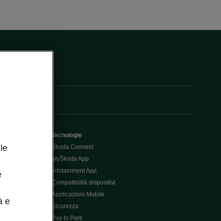
Tecnologie
le
Škoda Connect
MyŠkoda App
Infotainment App
e
Compatibilità dispositivi
Applicazioni Mobile
à e
Sicurezza
Pay to Park