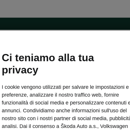
ntatti
Ci teniamo alla tua
Car Configurator
Rete Škoda
privacy
i Škoda
Informazioni sulle batterie
I cookie vengono utilizzati per salvare le impostazioni e 
VA
Informazioni per soccorritori
Plus
Dichiarazione di cambio proprietà
preferenze, analizzare il nostro traffico web, fornire
tini
Richiedi Assistenza Service
funzionalità di social media e personalizzare contenuti 
uisto
annunci. Condividiamo anche informazioni sull'uso del
ver Change
Mondo Škoda
nostro sito con i nostri partner di social media, pubblicit
entivo
Milano Design Week
analisi. Dai il consenso a Škoda Auto a.s., Volkswagen
 Drive