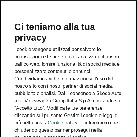
Ci teniamo alla tua
Numero Verde Škoda
privacy
800 100 600
I cookie vengono utilizzati per salvare le
Email
impostazioni e le preferenze, analizzare il nostro
info@skoda-italia.it
traffico web, fornire funzionalità di social media e
personalizzare contenuti e annunci.
Contatti
Condividiamo anche informazioni sull'uso del
nostro sito con i nostri partner di social media,
pubblicità e analisi. Dai il consenso a Škoda Auto
a.s., Volkswagen Group Italia S.p.A. cliccando su
“Accetto tutto”. Modifica le tue preferenze
cliccando sul pulsante Gestire i cookie o leggi di
Scopri anche
più nella nostra
Cookie policy
. Ti informiamo che
chiudendo questo banner prosegui nella
Richiedi Preventivo