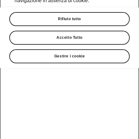
navigazione in assenza di cookie.
Promozioni
Cataloghi e Listini
Rifiuto tutto
Car Configurator
Accetto Tutto
Rete Škoda
Gestire i cookie
Finanziamenti
Informazioni
Škoda
sulle batterie
Scopri la
Tecnologie
Aziende e P.IVA
Informazioni per
nostra
soccorritori
Gamma
Škoda Connect
Usato Škoda
Plus
Dichiarazione di
Peaq
cambio proprietà
MyŠkoda App
Cataloghi e listini
Epiq
Richiedi
Infotainment App
Assistenza
Guida
Service
Elroq
all'acquisto
Compatibilità