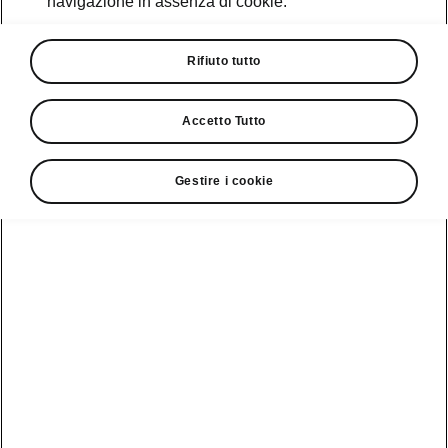
navigazione in assenza di cookie.
Promozioni
Cataloghi e Listini
Rifiuto tutto
Car Configurator
Accetto Tutto
Rete Škoda
Gestire i cookie
Finanziamenti
Informazioni
Škoda
sulle batterie
Scopri la
Tecnologie
Aziende e P.IVA
Informazioni per
nostra
soccorritori
Gamma
Škoda Connect
Usato Škoda
Plus
Dichiarazione di
Peaq
cambio proprietà
MyŠkoda App
Cataloghi e listini
Epiq
Richiedi
Infotainment App
Assistenza
Guida
Service
Elroq
all'acquisto
Compatibilità