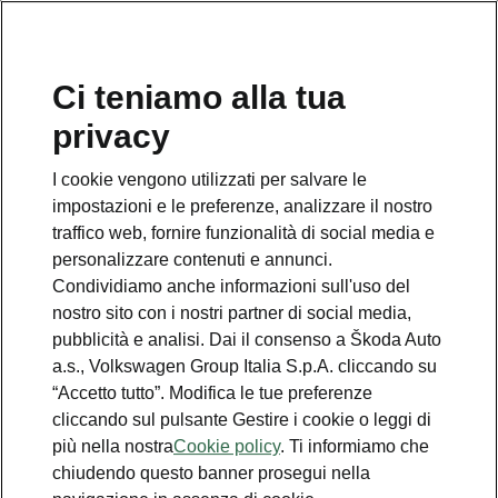
Ci teniamo alla tua
Numero Verde Škoda
privacy
800 100 600
I cookie vengono utilizzati per salvare le
Email
impostazioni e le preferenze, analizzare il nostro
info@skoda-italia.it
traffico web, fornire funzionalità di social media e
personalizzare contenuti e annunci.
Contatti
Condividiamo anche informazioni sull'uso del
nostro sito con i nostri partner di social media,
pubblicità e analisi. Dai il consenso a Škoda Auto
a.s., Volkswagen Group Italia S.p.A. cliccando su
“Accetto tutto”. Modifica le tue preferenze
cliccando sul pulsante Gestire i cookie o leggi di
Scopri anche
più nella nostra
Cookie policy
. Ti informiamo che
chiudendo questo banner prosegui nella
Richiedi Preventivo