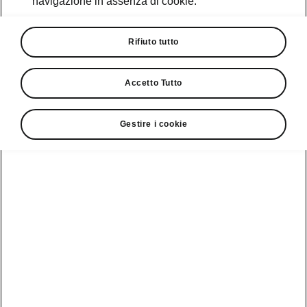
navigazione in assenza di cookie.
Promozioni
Cataloghi e Listini
Rifiuto tutto
Car Configurator
Accetto Tutto
Rete Škoda
Gestire i cookie
Finanziamenti
Informazioni
Škoda
sulle batterie
Scopri la
Tecnologie
Aziende e P.IVA
Informazioni per
nostra
soccorritori
Gamma
Škoda Connect
Usato Škoda
Plus
Dichiarazione di
Peaq
cambio proprietà
MyŠkoda App
Cataloghi e listini
Epiq
Richiedi
Infotainment App
Assistenza
Guida
Service
Elroq
all'acquisto
Compatibilità