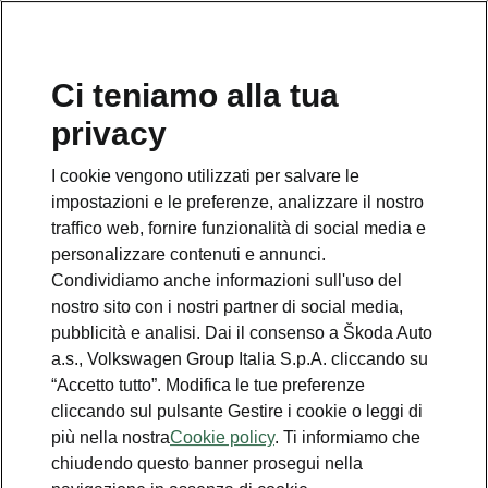
Ci teniamo alla tua
Numero Verde Škoda
privacy
800 100 600
I cookie vengono utilizzati per salvare le
Email
impostazioni e le preferenze, analizzare il nostro
info@skoda-italia.it
traffico web, fornire funzionalità di social media e
personalizzare contenuti e annunci.
Contatti
Condividiamo anche informazioni sull'uso del
nostro sito con i nostri partner di social media,
pubblicità e analisi. Dai il consenso a Škoda Auto
a.s., Volkswagen Group Italia S.p.A. cliccando su
“Accetto tutto”. Modifica le tue preferenze
cliccando sul pulsante Gestire i cookie o leggi di
Scopri anche
più nella nostra
Cookie policy
. Ti informiamo che
chiudendo questo banner prosegui nella
Richiedi Preventivo