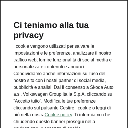
Ci teniamo alla tua
Numero Verde Škoda
privacy
800 100 600
I cookie vengono utilizzati per salvare le
Email
impostazioni e le preferenze, analizzare il nostro
info@skoda-italia.it
traffico web, fornire funzionalità di social media e
personalizzare contenuti e annunci.
Contatti
Condividiamo anche informazioni sull'uso del
nostro sito con i nostri partner di social media,
pubblicità e analisi. Dai il consenso a Škoda Auto
a.s., Volkswagen Group Italia S.p.A. cliccando su
“Accetto tutto”. Modifica le tue preferenze
cliccando sul pulsante Gestire i cookie o leggi di
Scopri anche
più nella nostra
Cookie policy
. Ti informiamo che
chiudendo questo banner prosegui nella
Richiedi Preventivo