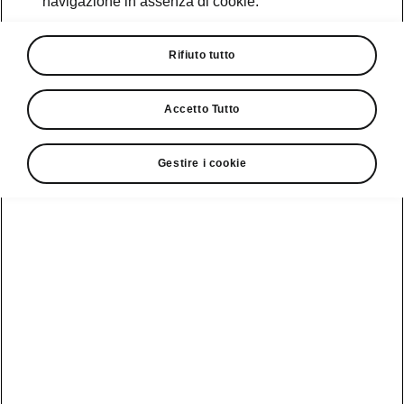
navigazione in assenza di cookie.
Promozioni
Cataloghi e Listini
Rifiuto tutto
Car Configurator
Accetto Tutto
Rete Škoda
Gestire i cookie
Finanziamenti
Informazioni
Škoda
sulle batterie
Scopri la
Tecnologie
Aziende e P.IVA
Informazioni per
nostra
soccorritori
Gamma
Škoda Connect
Usato Škoda
Plus
Dichiarazione di
Peaq
cambio proprietà
MyŠkoda App
Cataloghi e listini
Epiq
Richiedi
Infotainment App
Assistenza
Guida
Service
Elroq
all'acquisto
Compatibilità