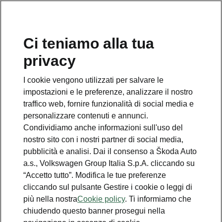
Ci teniamo alla tua
Numero Verde Škoda
privacy
800 100 600
I cookie vengono utilizzati per salvare le
Email
impostazioni e le preferenze, analizzare il nostro
info@skoda-italia.it
traffico web, fornire funzionalità di social media e
personalizzare contenuti e annunci.
Contatti
Condividiamo anche informazioni sull'uso del
nostro sito con i nostri partner di social media,
pubblicità e analisi. Dai il consenso a Škoda Auto
a.s., Volkswagen Group Italia S.p.A. cliccando su
“Accetto tutto”. Modifica le tue preferenze
cliccando sul pulsante Gestire i cookie o leggi di
Scopri anche
più nella nostra
Cookie policy
. Ti informiamo che
chiudendo questo banner prosegui nella
Richiedi Preventivo