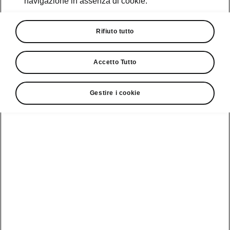
navigazione in assenza di cookie.
Promozioni
Cataloghi e Listini
Rifiuto tutto
Car Configurator
Accetto Tutto
Rete Škoda
Gestire i cookie
Finanziamenti
Informazioni
Škoda
sulle batterie
Scopri la
Tecnologie
Aziende e P.IVA
Informazioni per
nostra
soccorritori
Gamma
Škoda Connect
Usato Škoda
Plus
Dichiarazione di
Peaq
cambio proprietà
MyŠkoda App
Cataloghi e listini
Epiq
Richiedi
Infotainment App
Assistenza
Guida
Service
Elroq
all'acquisto
Compatibilità