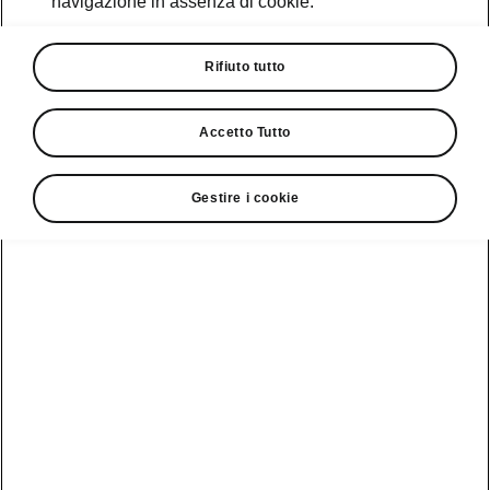
navigazione in assenza di cookie.
Promozioni
Cataloghi e Listini
Rifiuto tutto
Car Configurator
Accetto Tutto
Rete Škoda
Gestire i cookie
Finanziamenti
Informazioni
Škoda
sulle batterie
Scopri la
Tecnologie
Aziende e P.IVA
Informazioni per
nostra
soccorritori
Gamma
Škoda Connect
Usato Škoda
Plus
Dichiarazione di
Peaq
cambio proprietà
MyŠkoda App
Cataloghi e listini
Epiq
Richiedi
Infotainment App
Assistenza
Guida
Service
Elroq
all'acquisto
Compatibilità