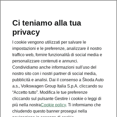
Ci teniamo alla tua
Numero Verde Škoda
privacy
800 100 600
I cookie vengono utilizzati per salvare le
Email
impostazioni e le preferenze, analizzare il nostro
info@skoda-italia.it
traffico web, fornire funzionalità di social media e
personalizzare contenuti e annunci.
Contatti
Condividiamo anche informazioni sull'uso del
nostro sito con i nostri partner di social media,
pubblicità e analisi. Dai il consenso a Škoda Auto
a.s., Volkswagen Group Italia S.p.A. cliccando su
“Accetto tutto”. Modifica le tue preferenze
cliccando sul pulsante Gestire i cookie o leggi di
Scopri anche
più nella nostra
Cookie policy
. Ti informiamo che
chiudendo questo banner prosegui nella
Richiedi Preventivo