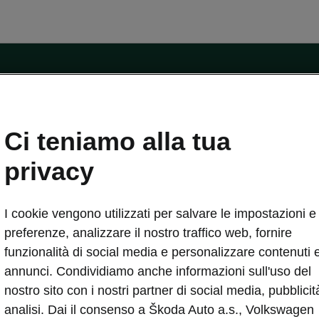
ntatti
Ci teniamo alla tua
Car Configurator
Rete Škoda
privacy
i Škoda
Informazioni sulle batterie
I cookie vengono utilizzati per salvare le impostazioni e 
VA
Informazioni per soccorritori
Plus
Dichiarazione di cambio proprietà
preferenze, analizzare il nostro traffico web, fornire
tini
Richiedi Assistenza Service
funzionalità di social media e personalizzare contenuti 
uisto
annunci. Condividiamo anche informazioni sull'uso del
ver Change
Mondo Škoda
nostro sito con i nostri partner di social media, pubblicit
entivo
Milano Design Week
analisi. Dai il consenso a Škoda Auto a.s., Volkswagen
 Drive