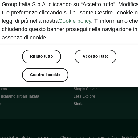
Škoda Main Partner della FCI
Group Italia S.p.A. cliccando su “Accetto tutto”. Modifica
e
Škoda Mobility Partner Ciclismo
tue preferenze cliccando sul pulsante Gestire i cookie o
Fabia Green Flow
leggi di più nella nostra
Cookie policy
. Ti informiamo che
Škoda Official Partner X Factor 202
chiudendo questo banner prosegui nella navigazione in
aziende e P.IVA
Elroq Respectline
assenza di cookie.
card
Škoda Vision O
ost-Vendita
Informazioni importanti
Škoda
Contatti
Rifiuto tutto
Accetto Tutto
oda
Auto per neopatentati
News
i per Te
Perché Škoda
Gestire i cookie
ità
Click'n'Clever
hiamo
Simply Clever
richiamo airbag Takata
Let's Explore
e
Storia
icoli illustrati. Invitiamo pertanto il Cliente a rivolgersi sempre ad Aziende della R