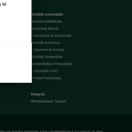
 le
Mobilità sostenibile
Gamma elettrificata
Recycling Veicoli
Calcolatore di autonomia
Velocità di ricarica
Colonnine di ricarica
Mobilità Sostenibile
Sostenibilità e Pneumatici
Carburante HVO
Portale Powerpass
Integrità
Whistleblower System
ete per essere informato sulle caratteristiche e sul prezzo di ogni