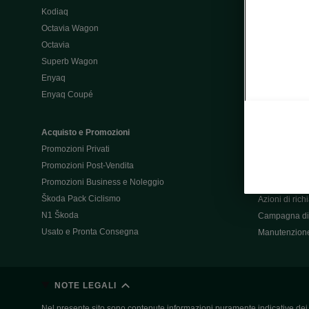
Kodiaq
Configurator
Octavia Wagon
Octavia
Post-Vendita
Superb Wagon
Post-vendita 
Enyaq
Škoda Super
Enyaq Coupé
Promozioni P
Manuali tua 
Acquisto e Promozioni
Garanzie Šk
Promozioni Privati
Accessori
Promozioni Post-Vendita
Servizi pensat
Promozioni Business e Noleggio
Servizio Mobil
Škoda Pack Ciclismo
Azioni di ric
N1 Škoda
Campagna di 
Usato e Pronta Consegna
Manutenzion
NOTE LEGALI
Nel presente sito sono contenute informazioni puramente indicative dei ve