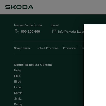
Numero Verde Škoda
Email
800 100 600
info@skoda-italia.it
Co
Scopri anche
Richiedi Preventivo
Promozioni
Cataloghi e Listini
Scopri la nostra Gamma
Finanziament
Peaq
Aziende e P.I
Epiq
Usato Škoda 
Elroq
Cataloghi e lis
Fabia
Guida all'acq
Kamiq
Noleggio Cle
Scala
Richiedi Prev
Karoq
Richiedi Test