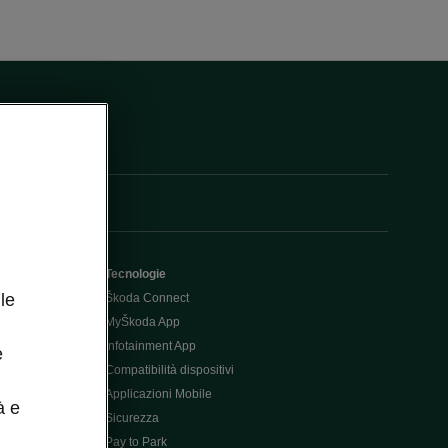
Tecnologie
le
Škoda Connect
MyŠkoda App
Infotainment App
e
Compatibilità dispositivi
Applicazioni Mobile
à e
Sicurezza
Pay to Park