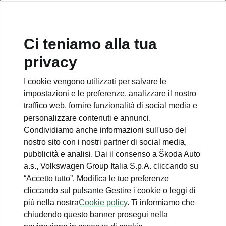
Ci teniamo alla tua
Numero Verde Škoda
privacy
800 100 600
I cookie vengono utilizzati per salvare le
Email
impostazioni e le preferenze, analizzare il nostro
info@skoda-italia.it
traffico web, fornire funzionalità di social media e
personalizzare contenuti e annunci.
Contatti
Condividiamo anche informazioni sull'uso del
nostro sito con i nostri partner di social media,
pubblicità e analisi. Dai il consenso a Škoda Auto
a.s., Volkswagen Group Italia S.p.A. cliccando su
“Accetto tutto”. Modifica le tue preferenze
cliccando sul pulsante Gestire i cookie o leggi di
Scopri anche
più nella nostra
Cookie policy
. Ti informiamo che
chiudendo questo banner prosegui nella
Richiedi Preventivo