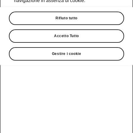
navigazione in assenza di cookie.
Promozioni
Cataloghi e Listini
Rifiuto tutto
Car Configurator
Accetto Tutto
Rete Škoda
Gestire i cookie
Finanziamenti
Informazioni
Škoda
sulle batterie
Scopri la
Tecnologie
Aziende e P.IVA
Informazioni per
nostra
soccorritori
Gamma
Škoda Connect
Usato Škoda
Plus
Dichiarazione di
Peaq
cambio proprietà
MyŠkoda App
Cataloghi e listini
Epiq
Richiedi
Infotainment App
Assistenza
Guida
Service
Elroq
all'acquisto
Compatibilità