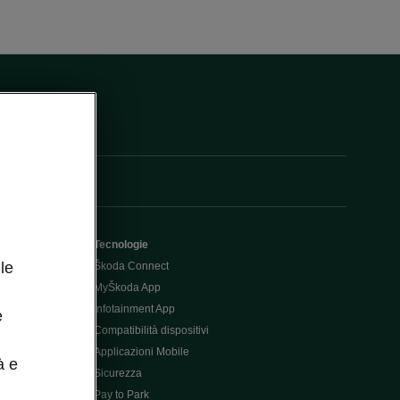
Tecnologie
le
Škoda Connect
MyŠkoda App
Infotainment App
e
Compatibilità dispositivi
Applicazioni Mobile
à e
Sicurezza
Pay to Park