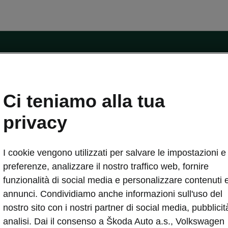
ntatti
Ci teniamo alla tua
Car Configurator
Rete Škoda
privacy
i Škoda
Informazioni sulle batterie
I cookie vengono utilizzati per salvare le impostazioni e 
VA
Informazioni per soccorritori
Plus
Dichiarazione di cambio proprietà
preferenze, analizzare il nostro traffico web, fornire
tini
Richiedi Assistenza Service
funzionalità di social media e personalizzare contenuti 
uisto
annunci. Condividiamo anche informazioni sull'uso del
ver Change
Mondo Škoda
nostro sito con i nostri partner di social media, pubblicit
entivo
Milano Design Week
analisi. Dai il consenso a Škoda Auto a.s., Volkswagen
 Drive