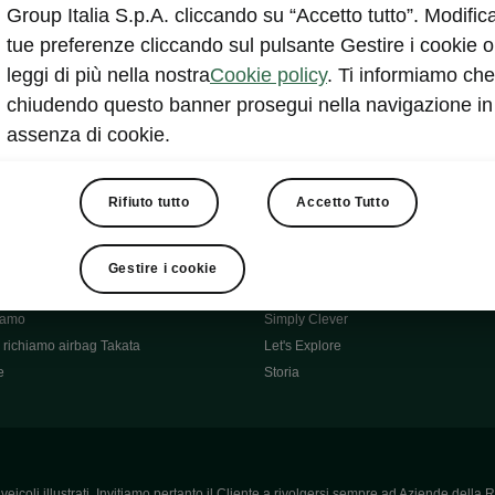
Škoda Main Partner della FCI
Group Italia S.p.A. cliccando su “Accetto tutto”. Modifica
e
Škoda Mobility Partner Ciclismo
tue preferenze cliccando sul pulsante Gestire i cookie o
Fabia Green Flow
leggi di più nella nostra
Cookie policy
. Ti informiamo che
Škoda Official Partner X Factor 202
chiudendo questo banner prosegui nella navigazione in
aziende e P.IVA
Elroq Respectline
assenza di cookie.
card
Škoda Vision O
ost-Vendita
Informazioni importanti
Škoda
Contatti
Rifiuto tutto
Accetto Tutto
oda
Auto per neopatentati
News
i per Te
Perché Škoda
Gestire i cookie
ità
Click'n'Clever
hiamo
Simply Clever
richiamo airbag Takata
Let's Explore
e
Storia
icoli illustrati. Invitiamo pertanto il Cliente a rivolgersi sempre ad Aziende della R