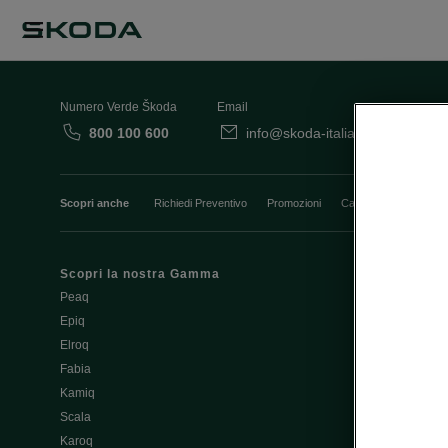
Numero Verde Škoda
Email
800 100 600
info@skoda-italia.it
Co
Scopri anche
Richiedi Preventivo
Promozioni
Cataloghi e Listini
Scopri la nostra Gamma
Finanziament
Peaq
Aziende e P.I
Epiq
Usato Škoda 
Elroq
Cataloghi e lis
Fabia
Guida all'acq
Kamiq
Noleggio Cle
Scala
Richiedi Prev
Karoq
Richiedi Test