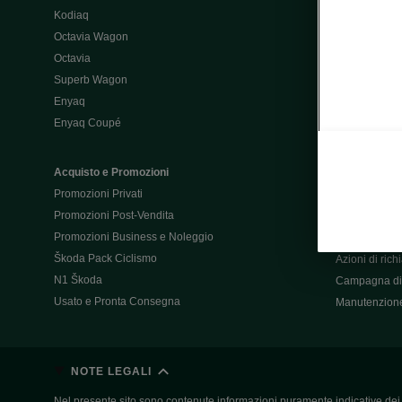
Kodiaq
Configurator
Octavia Wagon
Octavia
Post-Vendita
Superb Wagon
Post-vendita 
Enyaq
Škoda Super
Enyaq Coupé
Promozioni P
Manuali tua 
Acquisto e Promozioni
Garanzie Šk
Promozioni Privati
Accessori
Promozioni Post-Vendita
Servizi pensat
Promozioni Business e Noleggio
Servizio Mobil
Škoda Pack Ciclismo
Azioni di ric
N1 Škoda
Campagna di 
Usato e Pronta Consegna
Manutenzion
NOTE LEGALI
Nel presente sito sono contenute informazioni puramente indicative dei ve