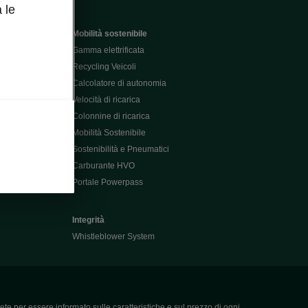
 le
Mobilità sostenibile
Gamma elettrificata
Recycling Veicoli
Calcolatore di autonomia
Velocità di ricarica
Colonnine di ricarica
Mobilità Sostenibile
Sostenibilità e Pneumatici
Carburante HVO
Portale Powerpass
Integrità
Whistleblower System
ete per essere informato sulle caratteristiche e sul prezzo di ogni