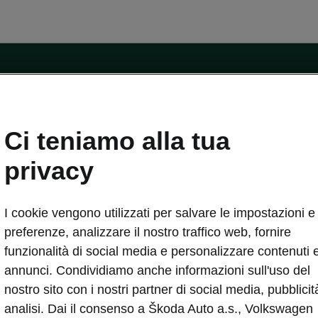
ntatti
Ci teniamo alla tua
Car Configurator
Rete Škoda
privacy
i Škoda
Informazioni sulle batterie
I cookie vengono utilizzati per salvare le impostazioni e 
VA
Informazioni per soccorritori
Plus
Dichiarazione di cambio proprietà
preferenze, analizzare il nostro traffico web, fornire
tini
Richiedi Assistenza Service
funzionalità di social media e personalizzare contenuti 
uisto
annunci. Condividiamo anche informazioni sull'uso del
ver Change
Mondo Škoda
nostro sito con i nostri partner di social media, pubblicit
entivo
Milano Design Week
analisi. Dai il consenso a Škoda Auto a.s., Volkswagen
 Drive