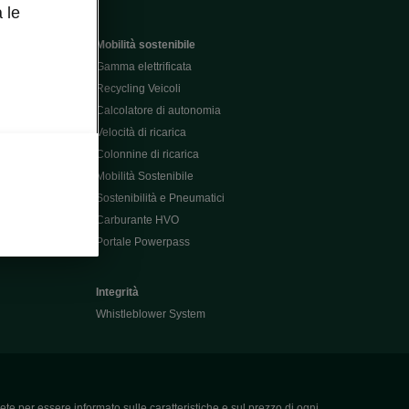
 le
Mobilità sostenibile
Gamma elettrificata
Recycling Veicoli
Calcolatore di autonomia
Velocità di ricarica
Colonnine di ricarica
Mobilità Sostenibile
Sostenibilità e Pneumatici
Carburante HVO
Portale Powerpass
Integrità
Whistleblower System
ete per essere informato sulle caratteristiche e sul prezzo di ogni