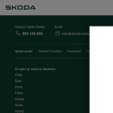
Numero Verde Škoda
Email
800 100 600
info@skoda-italia.it
Co
Scopri anche
Richiedi Preventivo
Promozioni
Cataloghi e Listini
Scopri la nostra Gamma
Finanziament
Peaq
Aziende e P.I
Epiq
Usato Škoda 
Elroq
Cataloghi e lis
Fabia
Guida all'acq
Kamiq
Noleggio Cle
Scala
Richiedi Prev
Karoq
Richiedi Test