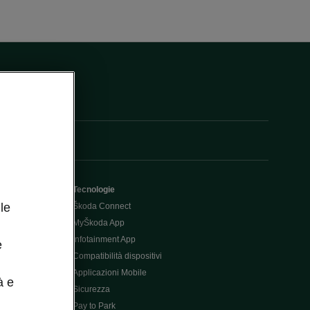
Tecnologie
le
Škoda Connect
MyŠkoda App
Infotainment App
e
Compatibilità dispositivi
Applicazioni Mobile
à e
Sicurezza
Pay to Park