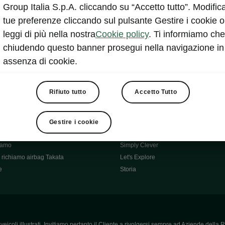
Škoda Main Partner della FCI
Group Italia S.p.A. cliccando su “Accetto tutto”. Modifica
e
Škoda Mobility Partner Ciclismo
tue preferenze cliccando sul pulsante Gestire i cookie o
Fabia Green Flow
leggi di più nella nostra
Cookie policy
. Ti informiamo che
Škoda Official Partner X Factor 202
chiudendo questo banner prosegui nella navigazione in
aziende e P.IVA
Elroq Respectline
assenza di cookie.
card
Škoda Vision O
ost-Vendita
Informazioni importanti
Škoda
Contatti
Rifiuto tutto
Accetto Tutto
oda
Auto per neopatentati
News
i per Te
Perché Škoda
Gestire i cookie
ità
Click'n'Clever
hiamo
Simply Clever
richiamo airbag Takata
Let's Explore
e
Storia
icoli illustrati. Invitiamo pertanto il Cliente a rivolgersi sempre ad Aziende della R