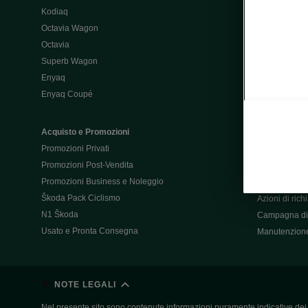
Kodiaq
Configurator
Octavia Wagon
Octavia
Post-Vendita
Superb Wagon
Post-vendita 
Enyaq
Škoda Super
Enyaq Coupé
Promozioni P
Manuali tua 
Acquisto e Promozioni
Garanzie Šk
Promozioni Privati
Accessori
Promozioni Post-Vendita
Servizi pensat
Promozioni Business e Noleggio
Servizio Mobil
Škoda Pack Ciclismo
Azioni di ric
N1 Škoda
Campagna di 
Usato e Pronta Consegna
Manutenzion
NOTE LEGALI
Nel presente sito sono contenute informazioni puramente indicative dei ve