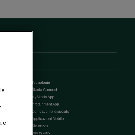
Tecnologie
le
Škoda Connect
MyŠkoda App
Infotainment App
e
Compatibilità dispositivi
Applicazioni Mobile
à e
Sicurezza
Pay to Park