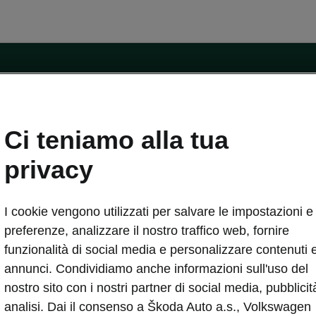
ntatti
Ci teniamo alla tua
Car Configurator
Rete Škoda
privacy
i Škoda
Informazioni sulle batterie
I cookie vengono utilizzati per salvare le impostazioni e 
VA
Informazioni per soccorritori
Plus
Dichiarazione di cambio proprietà
preferenze, analizzare il nostro traffico web, fornire
tini
Richiedi Assistenza Service
funzionalità di social media e personalizzare contenuti 
uisto
annunci. Condividiamo anche informazioni sull'uso del
ver Change
Mondo Škoda
nostro sito con i nostri partner di social media, pubblicit
entivo
Milano Design Week
analisi. Dai il consenso a Škoda Auto a.s., Volkswagen
 Drive