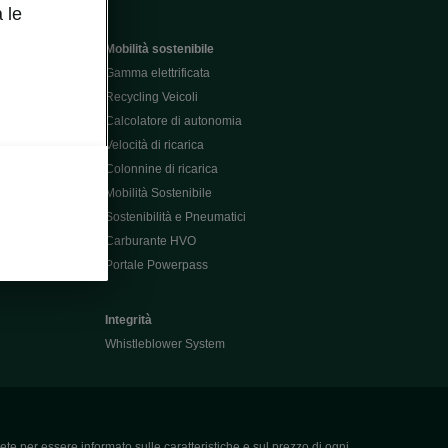
 le
Mobilità sostenibile
Gamma elettrificata
Recycling Veicoli
Calcolatore di autonomia
Velocità di ricarica
Colonnine di ricarica
Mobilità Sostenibile
Sostenibilità e Pneumatici
Carburante HVO
Portale Powerpass
Integrità
Whistleblower System
ete per essere informato sulle caratteristiche e sul prezzo di ogni