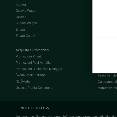
Kodiaq
Configurator
Octavia Wagon
Octavia
Post-Vendita
Superb Wagon
Post-vendita 
Enyaq
Škoda Super
Enyaq Coupé
Promozioni P
Manuali tua 
Acquisto e Promozioni
Garanzie Šk
Promozioni Privati
Accessori
Promozioni Post-Vendita
Servizi pensat
Promozioni Business e Noleggio
Servizio Mobil
Škoda Pack Ciclismo
Azioni di ric
N1 Škoda
Campagna di 
Usato e Pronta Consegna
Manutenzion
NOTE LEGALI
Nel presente sito sono contenute informazioni puramente indicative dei ve