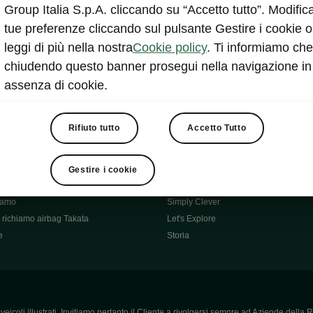
Škoda Main Partner della FCI
Group Italia S.p.A. cliccando su “Accetto tutto”. Modifica
e
Škoda Mobility Partner Ciclismo
tue preferenze cliccando sul pulsante Gestire i cookie o
Fabia Green Flow
leggi di più nella nostra
Cookie policy
. Ti informiamo che
Škoda Official Partner X Factor 202
chiudendo questo banner prosegui nella navigazione in
aziende e P.IVA
Elroq Respectline
assenza di cookie.
card
Škoda Vision O
ost-Vendita
Informazioni importanti
Škoda
Contatti
Rifiuto tutto
Accetto Tutto
oda
Auto per neopatentati
News
i per Te
Perché Škoda
Gestire i cookie
ità
Click'n'Clever
hiamo
Simply Clever
richiamo airbag Takata
Let's Explore
e
Storia
icoli illustrati. Invitiamo pertanto il Cliente a rivolgersi sempre ad Aziende della R