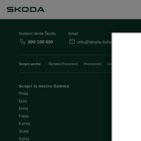
Numero Verde Škoda
Email
800 100 600
info@skoda-italia.it
Co
Scopri anche
Richiedi Preventivo
Promozioni
Cataloghi e Listini
Scopri la nostra Gamma
Finanziament
Peaq
Aziende e P.I
Epiq
Usato Škoda 
Elroq
Cataloghi e lis
Fabia
Guida all'acq
Kamiq
Noleggio Cle
Scala
Richiedi Prev
Karoq
Richiedi Test