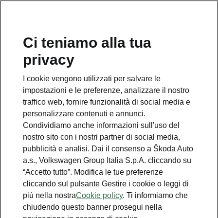
Ci teniamo alla tua
Numero Verde Škoda
privacy
800 100 600
I cookie vengono utilizzati per salvare le
Email
impostazioni e le preferenze, analizzare il nostro
info@skoda-italia.it
traffico web, fornire funzionalità di social media e
personalizzare contenuti e annunci.
Contatti
Condividiamo anche informazioni sull'uso del
nostro sito con i nostri partner di social media,
pubblicità e analisi. Dai il consenso a Škoda Auto
a.s., Volkswagen Group Italia S.p.A. cliccando su
“Accetto tutto”. Modifica le tue preferenze
cliccando sul pulsante Gestire i cookie o leggi di
Scopri anche
più nella nostra
Cookie policy
. Ti informiamo che
chiudendo questo banner prosegui nella
Richiedi Preventivo