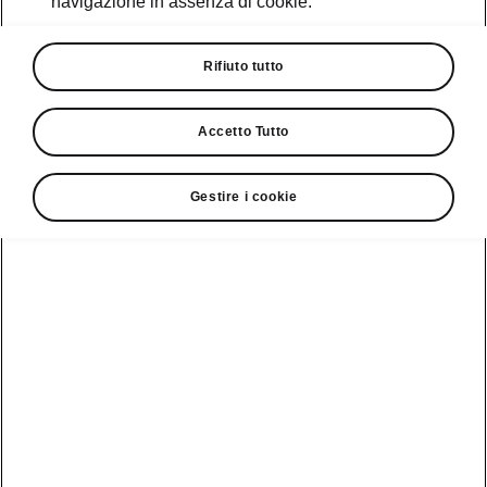
navigazione in assenza di cookie.
Promozioni
Cataloghi e Listini
Rifiuto tutto
Car Configurator
Accetto Tutto
Rete Škoda
Gestire i cookie
Finanziamenti
Informazioni
Škoda
sulle batterie
Scopri la
Tecnologie
Aziende e P.IVA
Informazioni per
nostra
soccorritori
Gamma
Škoda Connect
Usato Škoda
Plus
Dichiarazione di
Peaq
cambio proprietà
MyŠkoda App
Cataloghi e listini
Epiq
Richiedi
Infotainment App
Assistenza
Guida
Service
Elroq
all'acquisto
Compatibilità