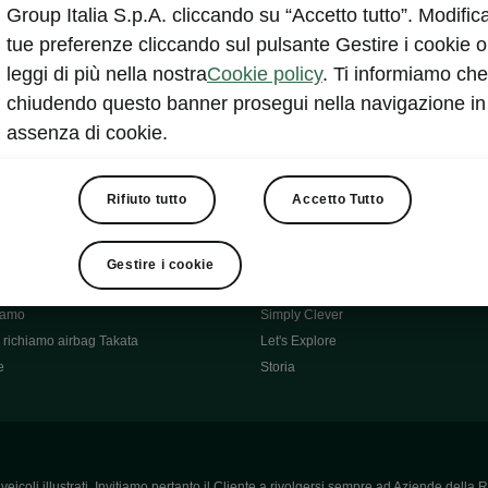
Škoda Main Partner della FCI
Group Italia S.p.A. cliccando su “Accetto tutto”. Modifica
e
Škoda Mobility Partner Ciclismo
tue preferenze cliccando sul pulsante Gestire i cookie o
Fabia Green Flow
leggi di più nella nostra
Cookie policy
. Ti informiamo che
Škoda Official Partner X Factor 202
chiudendo questo banner prosegui nella navigazione in
aziende e P.IVA
Elroq Respectline
assenza di cookie.
card
Škoda Vision O
ost-Vendita
Informazioni importanti
Škoda
Contatti
Rifiuto tutto
Accetto Tutto
oda
Auto per neopatentati
News
i per Te
Perché Škoda
Gestire i cookie
ità
Click'n'Clever
hiamo
Simply Clever
richiamo airbag Takata
Let's Explore
e
Storia
icoli illustrati. Invitiamo pertanto il Cliente a rivolgersi sempre ad Aziende della R