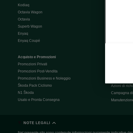
Kodiaq
Configurator
Octavia Wagon
Octavia
Post-Vendita
Superb Wagon
Post-vendita 
Enyaq
Škoda Super
Enyaq Coupé
Promozioni P
Manuali tua 
Acquisto e Promozioni
Garanzie Šk
Promozioni Privati
Accessori
Promozioni Post-Vendita
Servizi pensat
Promozioni Business e Noleggio
Servizio Mobil
Škoda Pack Ciclismo
Azioni di ric
N1 Škoda
Campagna di 
Usato e Pronta Consegna
Manutenzion
NOTE LEGALI
Nel presente sito sono contenute informazioni puramente indicative dei ve