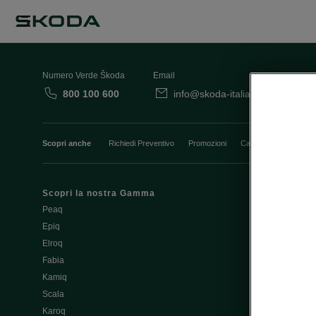
Numero Verde Škoda
Email
800 100 600
info@skoda-italia.it
Co
Scopri anche
Richiedi Preventivo
Promozioni
Cataloghi e Listini
Scopri la nostra Gamma
Finanziament
Peaq
Aziende e P.I
Epiq
Usato Škoda 
Elroq
Cataloghi e lis
Fabia
Guida all'acq
Kamiq
Noleggio Cle
Scala
Richiedi Prev
Karoq
Richiedi Test