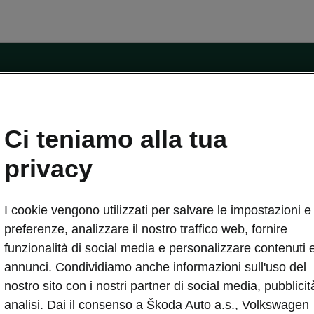
ntatti
Ci teniamo alla tua
Car Configurator
Rete Škoda
privacy
i Škoda
Informazioni sulle batterie
I cookie vengono utilizzati per salvare le impostazioni e 
VA
Informazioni per soccorritori
Plus
Dichiarazione di cambio proprietà
preferenze, analizzare il nostro traffico web, fornire
tini
Richiedi Assistenza Service
funzionalità di social media e personalizzare contenuti 
uisto
annunci. Condividiamo anche informazioni sull'uso del
ver Change
Mondo Škoda
nostro sito con i nostri partner di social media, pubblicit
entivo
Milano Design Week
analisi. Dai il consenso a Škoda Auto a.s., Volkswagen
 Drive