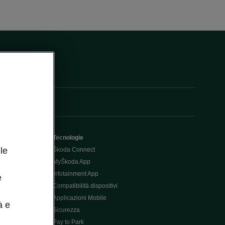
Tecnologie
le
Škoda Connect
MyŠkoda App
Infotainment App
e
Compatibilità dispositivi
Applicazioni Mobile
à e
Sicurezza
Pay to Park