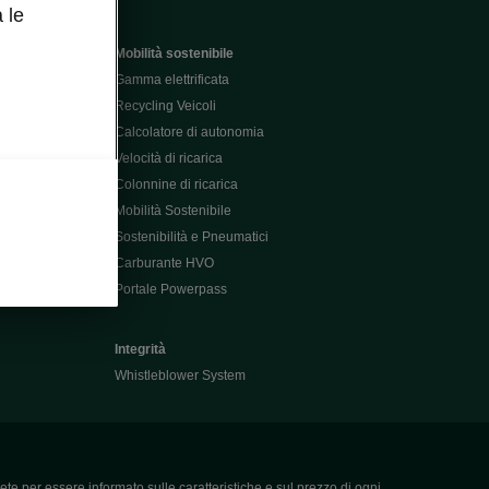
 le
Mobilità sostenibile
Gamma elettrificata
Recycling Veicoli
Calcolatore di autonomia
Velocità di ricarica
Colonnine di ricarica
Mobilità Sostenibile
Sostenibilità e Pneumatici
Carburante HVO
Portale Powerpass
Integrità
Whistleblower System
ete per essere informato sulle caratteristiche e sul prezzo di ogni