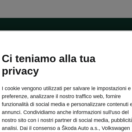
ntatti
Ci teniamo alla tua
Car Configurator
Rete Škoda
privacy
i Škoda
Informazioni sulle batterie
I cookie vengono utilizzati per salvare le impostazioni e 
VA
Informazioni per soccorritori
Plus
Dichiarazione di cambio proprietà
preferenze, analizzare il nostro traffico web, fornire
tini
Richiedi Assistenza Service
funzionalità di social media e personalizzare contenuti 
uisto
annunci. Condividiamo anche informazioni sull'uso del
ver Change
Mondo Škoda
nostro sito con i nostri partner di social media, pubblicit
entivo
Milano Design Week
analisi. Dai il consenso a Škoda Auto a.s., Volkswagen
 Drive