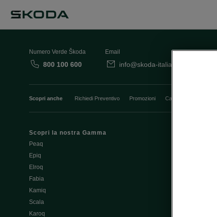
Numero Verde Škoda
Email
800 100 600
info@skoda-italia.it
Co
Scopri anche
Richiedi Preventivo
Promozioni
Cataloghi e Listini
Scopri la nostra Gamma
Finanziament
Peaq
Aziende e P.I
Epiq
Usato Škoda 
Elroq
Cataloghi e lis
Fabia
Guida all'acq
Kamiq
Noleggio Cle
Scala
Richiedi Prev
Karoq
Richiedi Test