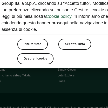
Škoda Main Partner della FCI
Group Italia S.p.A. cliccando su “Accetto tutto”. Modifica
e
Škoda Mobility Partner Ciclismo
tue preferenze cliccando sul pulsante Gestire i cookie o
Fabia Green Flow
leggi di più nella nostra
Cookie policy
. Ti informiamo che
Škoda Official Partner X Factor 202
chiudendo questo banner prosegui nella navigazione in
aziende e P.IVA
Elroq Respectline
assenza di cookie.
card
Škoda Vision O
ost-Vendita
Informazioni importanti
Škoda
Contatti
Rifiuto tutto
Accetto Tutto
oda
Auto per neopatentati
News
i per Te
Perché Škoda
Gestire i cookie
ità
Click'n'Clever
hiamo
Simply Clever
richiamo airbag Takata
Let's Explore
e
Storia
icoli illustrati. Invitiamo pertanto il Cliente a rivolgersi sempre ad Aziende della R