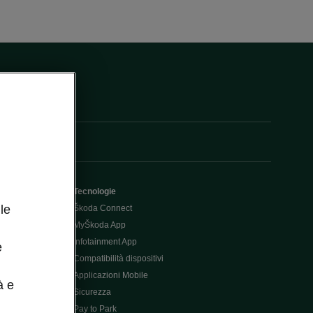
Tecnologie
le
Škoda Connect
MyŠkoda App
Infotainment App
e
Compatibilità dispositivi
Applicazioni Mobile
à e
Sicurezza
Pay to Park