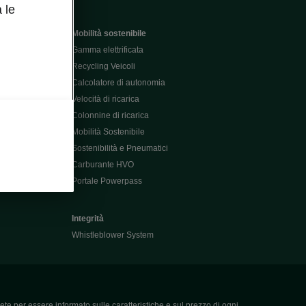
 le
Mobilità sostenibile
Gamma elettrificata
Recycling Veicoli
Calcolatore di autonomia
Velocità di ricarica
Colonnine di ricarica
Mobilità Sostenibile
Sostenibilità e Pneumatici
Carburante HVO
Portale Powerpass
Integrità
Whistleblower System
ete per essere informato sulle caratteristiche e sul prezzo di ogni