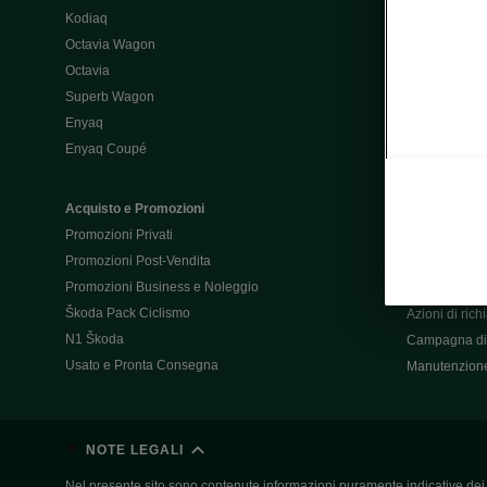
Kodiaq
Configurator
Octavia Wagon
Octavia
Post-Vendita
Superb Wagon
Post-vendita 
Enyaq
Škoda Super
Enyaq Coupé
Promozioni P
Manuali tua 
Acquisto e Promozioni
Garanzie Šk
Promozioni Privati
Accessori
Promozioni Post-Vendita
Servizi pensat
Promozioni Business e Noleggio
Servizio Mobil
Škoda Pack Ciclismo
Azioni di ric
N1 Škoda
Campagna di 
Usato e Pronta Consegna
Manutenzion
NOTE LEGALI
Nel presente sito sono contenute informazioni puramente indicative dei ve