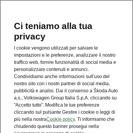
Ci teniamo alla tua
Numero Verde Škoda
privacy
800 100 600
I cookie vengono utilizzati per salvare le
Email
impostazioni e le preferenze, analizzare il nostro
info@skoda-italia.it
traffico web, fornire funzionalità di social media e
personalizzare contenuti e annunci.
Contatti
Condividiamo anche informazioni sull'uso del
nostro sito con i nostri partner di social media,
pubblicità e analisi. Dai il consenso a Škoda Auto
a.s., Volkswagen Group Italia S.p.A. cliccando su
“Accetto tutto”. Modifica le tue preferenze
cliccando sul pulsante Gestire i cookie o leggi di
Scopri anche
più nella nostra
Cookie policy
. Ti informiamo che
chiudendo questo banner prosegui nella
Richiedi Preventivo