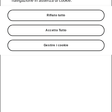
navigazione in assenza di cookie.
Promozioni
Cataloghi e Listini
Rifiuto tutto
Car Configurator
Accetto Tutto
Rete Škoda
Gestire i cookie
Finanziamenti
Informazioni
Škoda
sulle batterie
Scopri la
Tecnologie
Aziende e P.IVA
Informazioni per
nostra
soccorritori
Gamma
Škoda Connect
Usato Škoda
Plus
Dichiarazione di
Peaq
cambio proprietà
MyŠkoda App
Cataloghi e listini
Epiq
Richiedi
Infotainment App
Assistenza
Guida
Service
Elroq
all'acquisto
Compatibilità