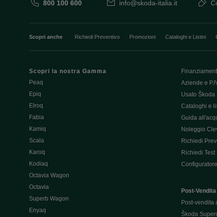
800 100 600
info@skoda-italia.it
Co
Scopri anche
Richiedi Preventivo
Promozioni
Cataloghi e Listini
Scopri la nostra Gamma
Finanziament
Peaq
Aziende e P.I
Epiq
Usato Škoda 
Elroq
Cataloghi e lis
Fabia
Guida all'acq
Kamiq
Noleggio Cle
Scala
Richiedi Prev
Karoq
Richiedi Test
Kodiaq
Configurator
Octavia Wagon
Octavia
Post-Vendita
Superb Wagon
Post-vendita 
Enyaq
Škoda Super