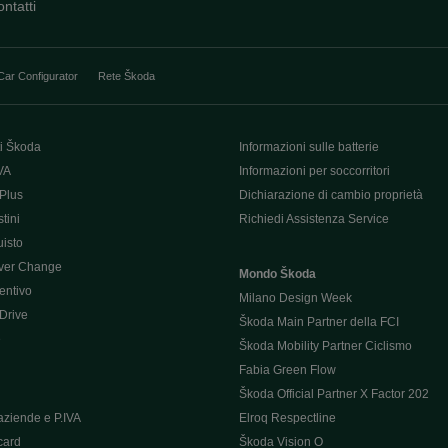
ntatti
Car Configurator
Rete Škoda
i Škoda
Informazioni sulle batterie
VA
Informazioni per soccorritori
Plus
Dichiarazione di cambio proprietà
tini
Richiedi Assistenza Service
uisto
ver Change
Mondo Škoda
entivo
Milano Design Week
 Drive
Škoda Main Partner della FCI
e
Škoda Mobility Partner Ciclismo
Fabia Green Flow
Škoda Official Partner X Factor 202
aziende e P.IVA
Elroq Respectline
card
Škoda Vision O