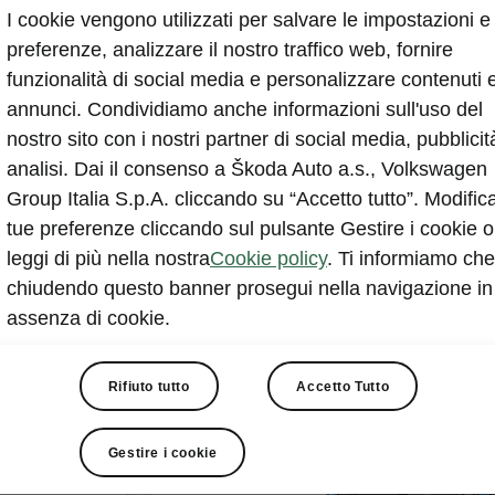
I cookie vengono utilizzati per salvare le impostazioni e 
preferenze, analizzare il nostro traffico web, fornire
funzionalità di social media e personalizzare contenuti 
annunci. Condividiamo anche informazioni sull'uso del
nostro sito con i nostri partner di social media, pubblicit
Enyaq Spo
analisi. Dai il consenso a Škoda Auto a.s., Volkswagen
Sportline 85
Group Italia S.p.A. cliccando su “Accetto tutto”. Modifica
tue preferenze cliccando sul pulsante Gestire i cookie o
leggi di più nella nostra
Cookie policy
. Ti informiamo che
chiudendo questo banner prosegui nella navigazione in
Risparmio stimato
assenza di cookie.
€ 1.040
Rifiuto tutto
Accetto Tutto
75000
Gestire i cookie