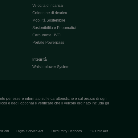
Velocità di ricarica
Colonnine di ricarica
Mobilità Sostenibile
Sostenibilità e Pneumatici
Carburante HVO
Portale Powerpass
Integrità
Whistleblower System
ete per essere informato sulle caratteristiche e sul prezzo di ogni
coli e degli optional e verificare che il veicolo ordinato includa gli
izioni
Digital Service Act
Third Party Licences
EU Data Act