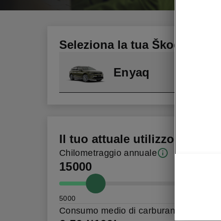
Seleziona la tua Škoda
Enyaq
Il tuo attuale utilizzo
Chilometraggio annuale
15000
5000
Consumo medio di carburante