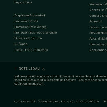
Enyaq Coupé
Promozioni P
Manuali tua 
Acquisto e Promozioni
Garanzie Šk
Promozioni Privati
Accessori
Promozioni Post-Vendita
Servizi pensat
Promozioni Business e Noleggio
Servizio Mobil
Škoda Pack Ciclismo
Azioni di ric
N1 Škoda
Campagna di 
Usato e Pronta Consegna
Manutenzion
NOTE LEGALI
Nel presente sito sono contenute informazioni puramente indicative dei ve
specifico veicolo validi al momento dell’acquisto - che sarà oggetto di sing
equipaggiamenti scelti.
©2026 Škoda Italia - Volkswagen Group Italia S.p.A. - P. IVA 01779120235
Pr