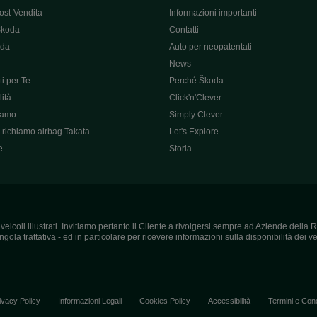
ost-Vendita
Informazioni importanti
Škoda
Contatti
oda
Auto per neopatentati
News
i per Te
Perché Škoda
ità
Click'n'Clever
hiamo
Simply Clever
richiamo airbag Takata
Let's Explore
e
Storia
icoli illustrati. Invitiamo pertanto il Cliente a rivolgersi sempre ad Aziende della R
ola trattativa - ed in particolare per ricevere informazioni sulla disponibilità dei vei
ivacy Policy
Informazioni Legali
Cookies Policy
Accessibilità
Termini e Cond