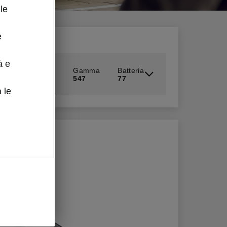
le
e
à e
rtline
Gamma
Batteria
547
77
 le