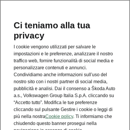
Ci teniamo alla tua
privacy
I cookie vengono utilizzati per salvare le
impostazioni e le preferenze, analizzare il nostro
traffico web, fornire funzionalità di social media e
personalizzare contenuti e annunci.
Condividiamo anche informazioni sull'uso del
nostro sito con i nostri partner di social media,
pubblicità e analisi. Dai il consenso a Škoda Auto
a.s., Volkswagen Group Italia S.p.A. cliccando su
“Accetto tutto”. Modifica le tue preferenze
Calcola il risparmio annuo
cliccando sul pulsante Gestire i cookie o leggi di
più nella nostra
Cookie policy
. Ti informiamo che
con la tua vettura elettrica
chiudendo questo banner prosegui nella