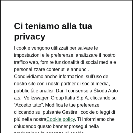
Ci teniamo alla tua
ITALY
privacy
I cookie vengono utilizzati per salvare le
impostazioni e le preferenze, analizzare il nostro
traffico web, fornire funzionalità di social media e
Controlla la disponibilità
personalizzare contenuti e annunci.
Condividiamo anche informazioni sull'uso del
dei Servizi Škoda
nostro sito con i nostri partner di social media,
pubblicità e analisi. Dai il consenso a Škoda Auto
Connect
a.s., Volkswagen Group Italia S.p.A. cliccando su
“Accetto tutto”. Modifica le tue preferenze
cliccando sul pulsante Gestire i cookie o leggi di
Per visualizzare le informazioni sui servizi e i video,
clicca su una funzione specifica dalla lista qui sotto.
più nella nostra
Cookie policy
. Ti informiamo che
chiudendo questo banner prosegui nella
Infotainment Online