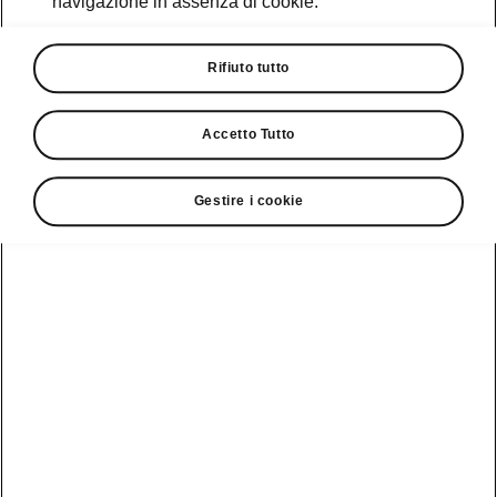
navigazione in assenza di cookie.
energia
2025-02-18T12:37:53.043+00:00
Rifiuto tutto
Accetto Tutto
Scopri di più
Gestire i cookie
Materiali: ecologici e
riciclabili
2025-02-17T15:21:51.907+00:00
Scopri di più
Quando acquistare un’auto