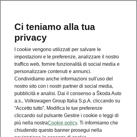
News
Ci teniamo alla tua
privacy
I cookie vengono utilizzati per salvare le
Škoda partner principale del
impostazioni e le preferenze, analizzare il nostro
Tour de France
traffico web, fornire funzionalità di social media e
personalizzare contenuti e annunci.
2025-02-24T15:52:58.468+00:00
Condividiamo anche informazioni sull'uso del
nostro sito con i nostri partner di social media,
pubblicità e analisi. Dai il consenso a Škoda Auto
Scopri di più
a.s., Volkswagen Group Italia S.p.A. cliccando su
“Accetto tutto”. Modifica le tue preferenze
cliccando sul pulsante Gestire i cookie o leggi di
Una seconda vita nei sistemi
più nella nostra
Cookie policy
. Ti informiamo che
di accumulo statici di
chiudendo questo banner prosegui nella