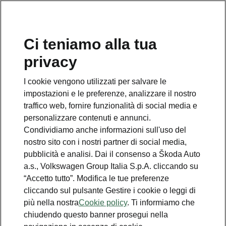
Ci teniamo alla tua
privacy
I cookie vengono utilizzati per salvare le
Pay to Fuel
impostazioni e le preferenze, analizzare il nostro
Come attivare l'app?
traffico web, fornire funzionalità di social media e
personalizzare contenuti e annunci.
1. Scarica l'app MyŠkoda su Google Play o
Condividiamo anche informazioni sull'uso del
App Store.
nostro sito con i nostri partner di social media,
pubblicità e analisi. Dai il consenso a Škoda Auto
a.s., Volkswagen Group Italia S.p.A. cliccando su
“Accetto tutto”. Modifica le tue preferenze
cliccando sul pulsante Gestire i cookie o leggi di
più nella nostra
Cookie policy
. Ti informiamo che
chiudendo questo banner prosegui nella