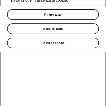
navigazione in assenza di cookie.
Rifiuto tutto
2. Attiva il tuo account Škoda Connect.
Accetto Tutto
Gestire i cookie
3. Registrati al servizio Pay to Fuel e accetta
i Termini e Condizioni.