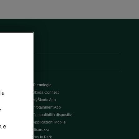
Tecnologie
le
Škoda Connect
MyŠkoda App
Infotainment App
e
Compatibilità dispositivi
Applicazioni Mobile
à e
Sicurezza
Pay to Park