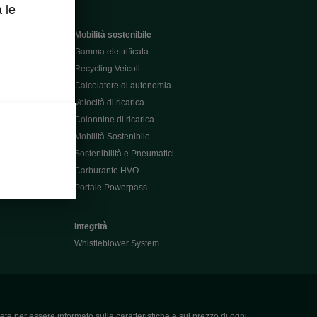
 le
Mobilità sostenibile
Gamma elettrificata
Recycling Veicoli
Calcolatore di autonomia
Velocità di ricarica
Colonnine di ricarica
Mobilità Sostenibile
Sostenibilità e Pneumatici
Carburante HVO
Portale Powerpass
Integrità
Whistleblower System
ete per essere informato sulle caratteristiche e sul prezzo di ogni