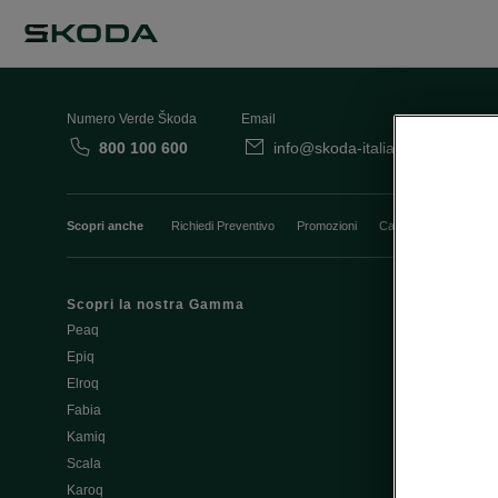
Numero Verde Škoda
Email
800 100 600
info@skoda-italia.it
Co
Scopri anche
Richiedi Preventivo
Promozioni
Cataloghi e Listini
Scopri la nostra Gamma
Finanziament
Peaq
Aziende e P.I
Epiq
Usato Škoda 
Elroq
Cataloghi e lis
Fabia
Guida all'acq
Kamiq
Noleggio Cle
Scala
Richiedi Prev
Karoq
Richiedi Test