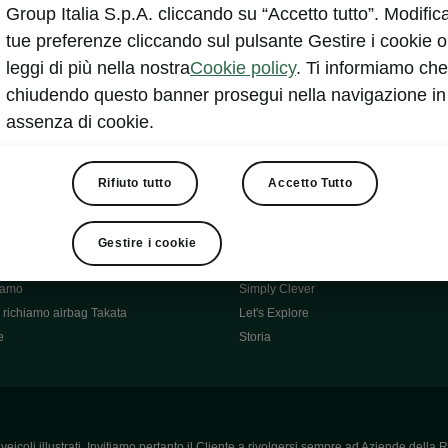
Škoda Main Partner della FCI
Group Italia S.p.A. cliccando su “Accetto tutto”. Modifica
e
Škoda Mobility Partner Ciclismo
tue preferenze cliccando sul pulsante Gestire i cookie o
Fabia Green Flow
leggi di più nella nostra
Cookie policy
. Ti informiamo che
Škoda Official Partner X Factor 202
chiudendo questo banner prosegui nella navigazione in
aziende e P.IVA
Elroq Respectline
assenza di cookie.
card
Škoda Vision O
ost-Vendita
Informazioni importanti
Škoda
Contatti
Rifiuto tutto
Accetto Tutto
oda
Auto per neopatentati
News
i per Te
Perché Škoda
Gestire i cookie
ità
Click'n'Clever
hiamo
Simply Clever
richiamo airbag Takata
Let's Explore
e
Storia
icoli illustrati. Invitiamo pertanto il Cliente a rivolgersi sempre ad Aziende della R