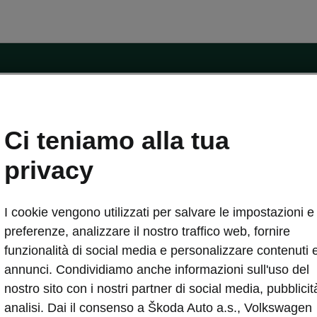
ntatti
Ci teniamo alla tua
Car Configurator
Rete Škoda
privacy
i Škoda
Informazioni sulle batterie
I cookie vengono utilizzati per salvare le impostazioni e 
VA
Informazioni per soccorritori
Plus
Dichiarazione di cambio proprietà
preferenze, analizzare il nostro traffico web, fornire
tini
Richiedi Assistenza Service
funzionalità di social media e personalizzare contenuti 
uisto
annunci. Condividiamo anche informazioni sull'uso del
ver Change
Mondo Škoda
nostro sito con i nostri partner di social media, pubblicit
entivo
Milano Design Week
analisi. Dai il consenso a Škoda Auto a.s., Volkswagen
 Drive