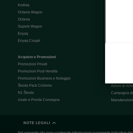
Kodiaq
Configurator
Octavia Wagon
Octavia
Post-Vendita
Superb Wagon
Post-vendita 
Enyaq
Škoda Super
Enyaq Coupé
Promozioni P
Manuali tua 
Acquisto e Promozioni
Garanzie Šk
Promozioni Privati
Accessori
Promozioni Post-Vendita
Servizi pensat
Promozioni Business e Noleggio
Servizio Mobil
Škoda Pack Ciclismo
Azioni di ric
N1 Škoda
Campagna di 
Usato e Pronta Consegna
Manutenzion
NOTE LEGALI
Nel presente sito sono contenute informazioni puramente indicative dei ve