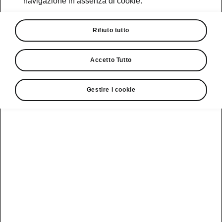
navigazione in assenza di cookie.
Promozioni
Cataloghi e Listini
Rifiuto tutto
Car Configurator
Accetto Tutto
Rete Škoda
Gestire i cookie
Finanziamenti
Informazioni
Škoda
sulle batterie
Scopri la
Tecnologie
Aziende e P.IVA
Informazioni per
nostra
soccorritori
Gamma
Škoda Connect
Usato Škoda
Plus
Dichiarazione di
Peaq
cambio proprietà
MyŠkoda App
Cataloghi e listini
Epiq
Richiedi
Infotainment App
Assistenza
Guida
Service
Elroq
all'acquisto
Compatibilità