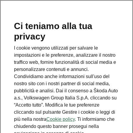
Ci teniamo alla tua
Numero Verde Škoda
privacy
800 100 600
I cookie vengono utilizzati per salvare le
Email
impostazioni e le preferenze, analizzare il nostro
info@skoda-italia.it
traffico web, fornire funzionalità di social media e
personalizzare contenuti e annunci.
Contatti
Condividiamo anche informazioni sull'uso del
nostro sito con i nostri partner di social media,
pubblicità e analisi. Dai il consenso a Škoda Auto
a.s., Volkswagen Group Italia S.p.A. cliccando su
“Accetto tutto”. Modifica le tue preferenze
cliccando sul pulsante Gestire i cookie o leggi di
Scopri anche
più nella nostra
Cookie policy
. Ti informiamo che
chiudendo questo banner prosegui nella
Richiedi Preventivo