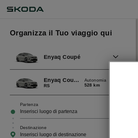
Organizza il Tuo viaggio qui
Enyaq Coupé
Enyaq Coupé RS
Autonomia
528 km
RS
Partenza
Destinazione