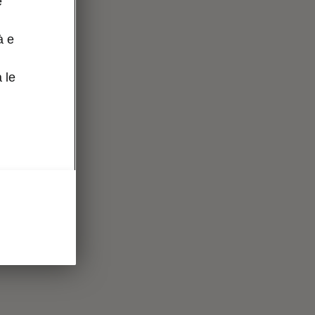
e
à e
 le