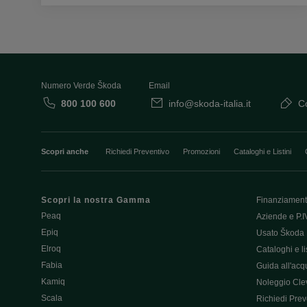
Numero Verde Škoda
Email
800 100 600
info@skoda-italia.it
Co
Scopri anche
Richiedi Preventivo
Promozioni
Cataloghi e Listini
Scopri la nostra Gamma
Finanziament
Peaq
Aziende e P.I
Epiq
Usato Škoda 
Elroq
Cataloghi e lis
Fabia
Guida all'acq
Kamiq
Noleggio Cle
Scala
Richiedi Prev