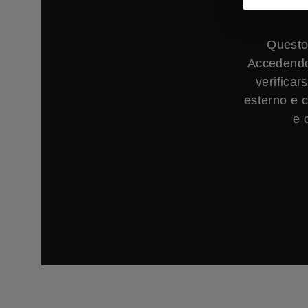
Questo
Accedendo 
verificar
esterno e c
e 