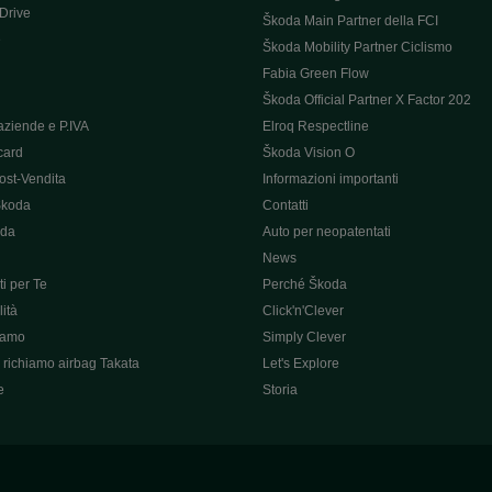
 Drive
Škoda Main Partner della FCI
e
Škoda Mobility Partner Ciclismo
Fabia Green Flow
Škoda Official Partner X Factor 202
aziende e P.IVA
Elroq Respectline
card
Škoda Vision O
ost-Vendita
Informazioni importanti
Škoda
Contatti
oda
Auto per neopatentati
News
i per Te
Perché Škoda
ità
Click'n'Clever
hiamo
Simply Clever
richiamo airbag Takata
Let's Explore
e
Storia