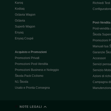
Karoq
Richiedi Test
Kodiaq
Configurator
Octavia Wagon
Octavia
Post-Vendita
Superb Wagon
Post-vendita 
Enyaq
Škoda Super
Enyaq Coupé
Promozioni P
Manuali tua 
Acquisto e Promozioni
Garanzie Šk
Promozioni Privati
Accessori
Promozioni Post-Vendita
Servizi pensat
Promozioni Business e Noleggio
Servizio Mobil
Škoda Pack Ciclismo
Azioni di ric
N1 Škoda
Campagna di 
Usato e Pronta Consegna
Manutenzion
NOTE LEGALI