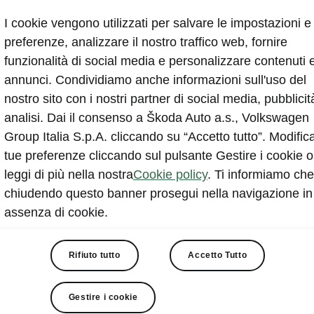
I cookie vengono utilizzati per salvare le impostazioni e 
preferenze, analizzare il nostro traffico web, fornire
funzionalità di social media e personalizzare contenuti 
annunci. Condividiamo anche informazioni sull'uso del
nostro sito con i nostri partner di social media, pubblicit
analisi. Dai il consenso a Škoda Auto a.s., Volkswagen
Group Italia S.p.A. cliccando su “Accetto tutto”. Modifica
tue preferenze cliccando sul pulsante Gestire i cookie o
 sistema (il pacchetto Connettività di Škoda in grado di 
leggi di più nella nostra
Cookie policy
. Ti informiamo che
ogie MirrorLink™, Apple CarPlay™ e Android Auto™), è p
chiudendo questo banner prosegui nella navigazione in
e il proprio smartphone alla vettura
.
assenza di cookie.
Rifiuto tutto
Accetto Tutto
Gestire i cookie