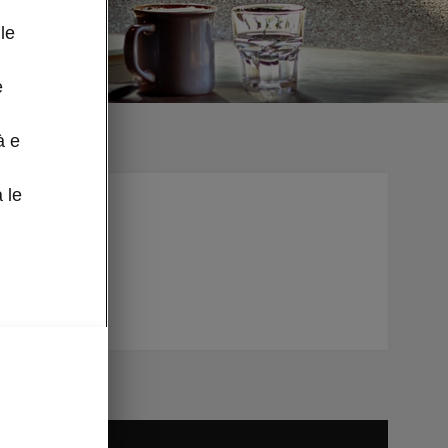
le
e
à e
 le
supportare
ossibile