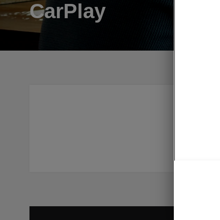
CarPlay
Grazie al
le tecnol
collegar