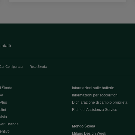
ntatti
Car Configurator
Rete Škoda
i Škoda
Informazioni sulle batterie
VA
Informazioni per soccorritori
Plus
Dichiarazione di cambio proprietà
tini
Richiedi Assistenza Service
uisto
ver Change
Mondo Škoda
entivo
Milano Design Week