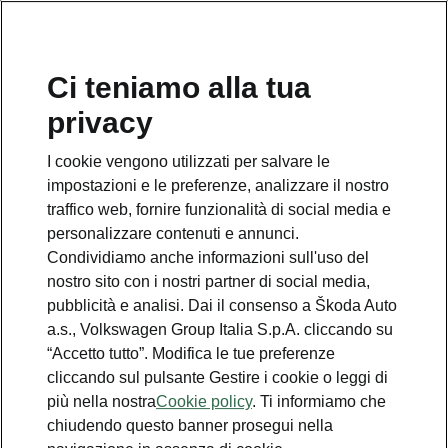
Ci teniamo alla tua
privacy
I cookie vengono utilizzati per salvare le
MyŠkoda App
impostazioni e le preferenze, analizzare il nostro
Powerpass
traffico web, fornire funzionalità di social media e
personalizzare contenuti e annunci.
Ricarica pubblica
Condividiamo anche informazioni sull'uso del
nostro sito con i nostri partner di social media,
pubblicità e analisi. Dai il consenso a Škoda Auto
• Abbonati a un piano di ricarica Powerpass
a.s., Volkswagen Group Italia S.p.A. cliccando su
“Accetto tutto”. Modifica le tue preferenze
• Trova stazioni di ricarica e pianifica i tuoi
cliccando sul pulsante Gestire i cookie o leggi di
percorsi
più nella nostra
Cookie policy
. Ti informiamo che
• Filtra i punti di ricarica per disponibilità,
chiudendo questo banner prosegui nella
velocità di ricarica, presa e modalità di