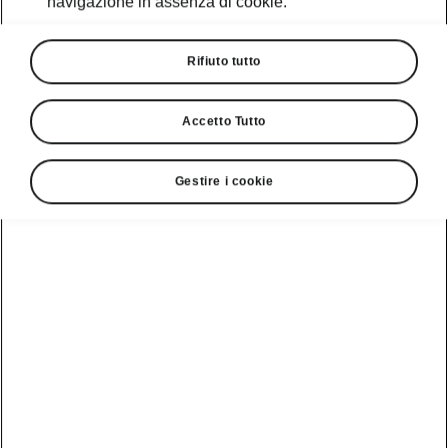
navigazione in assenza di cookie.
Rifiuto tutto
Accetto Tutto
Gestire i cookie
Una voce dalla gara
Nel vivo della gara
Hai seguito la gara attraverso il
racconto on-field?
Škoda ha coinvolto
Gilberto Neirotti, ciclista e content creator
specializzato in sport endurance e