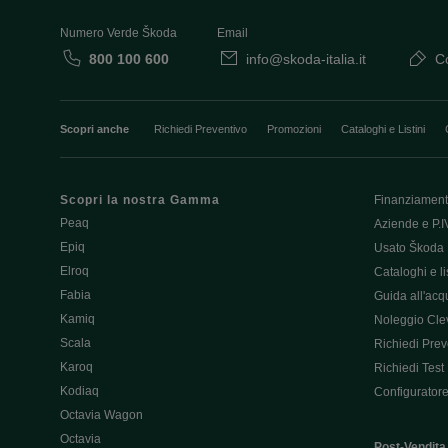
Numero Verde Škoda
Email
800 100 600
info@skoda-italia.it
Co
Scopri anche
Richiedi Preventivo
Promozioni
Cataloghi e Listini
Scopri la nostra Gamma
Finanziament
Peaq
Aziende e P.I
Epiq
Usato Škoda 
Elroq
Cataloghi e lis
Fabia
Guida all'acq
Kamiq
Noleggio Cle
Scala
Richiedi Prev
Karoq
Richiedi Test
Kodiaq
Configurator
Octavia Wagon
Octavia
Post-Vendita