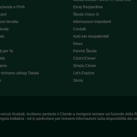
aziende e P.IVA
Elroq Respectline
card
Škoda Vision O
ost-Vendita
Informazioni importanti
Škoda
Contatti
oda
Auto per neopatentati
News
i per Te
Perché Škoda
ità
Click'n'Clever
hiamo
Simply Clever
richiamo airbag Takata
Let's Explore
e
Storia
icoli illustrati. Invitiamo pertanto il Cliente a rivolgersi sempre ad Aziende della R
ola trattativa - ed in particolare per ricevere informazioni sulla disponibilità dei vei