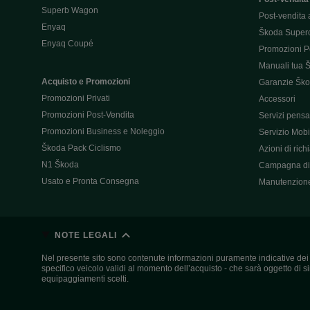
Superb Wagon
Post-vendita 
Enyaq
Škoda Super
Enyaq Coupé
Promozioni P
Manuali tua 
Acquisto e Promozioni
Garanzie Šk
Promozioni Privati
Accessori
Promozioni Post-Vendita
Servizi pensat
Promozioni Business e Noleggio
Servizio Mobil
Škoda Pack Ciclismo
Azioni di ric
N1 Škoda
Campagna di 
Usato e Pronta Consegna
Manutenzion
NOTE LEGALI
Nel presente sito sono contenute informazioni puramente indicative dei ve
specifico veicolo validi al momento dell’acquisto - che sarà oggetto di sing
equipaggiamenti scelti.