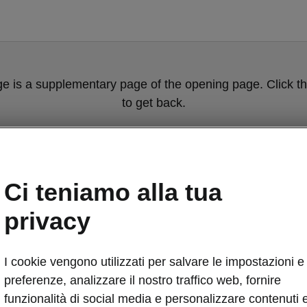
ge is a supplementary page of the opening page. Click th
to get back.
Get back to the opening page.
Ci teniamo alla tua
privacy
I cookie vengono utilizzati per salvare le impostazioni e 
preferenze, analizzare il nostro traffico web, fornire
Tecnologia Sm
funzionalità di social media e personalizzare contenuti 