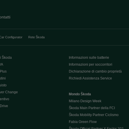
ntatti
Car Configurator
Rete Škoda
i Škoda
Informazioni sulle batterie
VA
Informazioni per soccorritori
Plus
Dichiarazione di cambio proprietà
tini
Richiedi Assistenza Service
uisto
ver Change
Mondo Škoda
entivo
Milano Design Week
 Drive
Škoda Main Partner della FCI
e
Škoda Mobility Partner Ciclismo
Fabia Green Flow
Škoda Official Partner X Factor 202