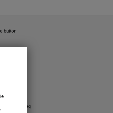
e button
le
art Škoda Peaq
e