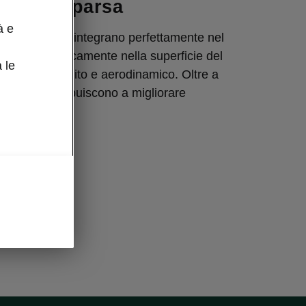
e a scomparsa
à e
scomparsa si integrano perfettamente nel
ando automaticamente nella superficie del
 le
profilo più pulito e aerodinamico. Oltre a
stetica, contribuiscono a migliorare
erodinamica.