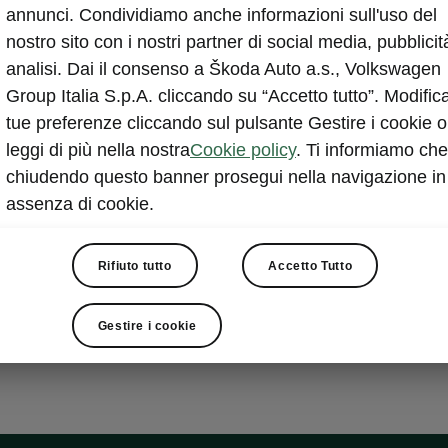
Manigli
annunci. Condividiamo anche informazioni sull'uso del
nostro sito con i nostri partner di social media, pubblicit
Le maniglie a 
analisi. Dai il consenso a Škoda Auto a.s., Volkswagen
design, rientr
Group Italia S.p.A. cliccando su “Accetto tutto”. Modifica
veicolo per un 
tue preferenze cliccando sul pulsante Gestire i cookie o
valorizzare l’e
leggi di più nella nostra
Cookie policy
. Ti informiamo che
l’efficienza a
chiudendo questo banner prosegui nella navigazione in
assenza di cookie.
Rifiuto tutto
Accetto Tutto
Gestire i cookie