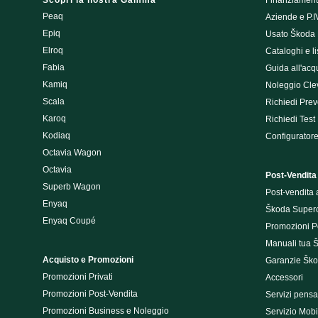
Scopri la nostra Gamma
Finanziament
Peaq
Aziende e P.I
Epiq
Usato Škoda 
Elroq
Cataloghi e lis
Fabia
Guida all'acq
Kamiq
Noleggio Cle
Scala
Richiedi Prev
Karoq
Richiedi Test
Kodiaq
Configurator
Octavia Wagon
Octavia
Post-Vendita
Superb Wagon
Post-vendita 
Enyaq
Škoda Super
Enyaq Coupé
Promozioni P
Manuali tua 
Acquisto e Promozioni
Garanzie Šk
Promozioni Privati
Accessori
Promozioni Post-Vendita
Servizi pensat
Promozioni Business e Noleggio
Servizio Mobil