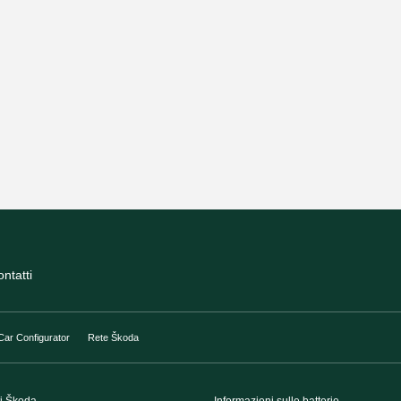
ntatti
Car Configurator
Rete Škoda