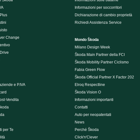
i Škoda
Informazioni sulle batterie
VA
Informazioni per soccorritori
Plus
Dichiarazione di cambio proprietà
tini
Richiedi Assistenza Service
uisto
ver Change
Mondo Škoda
entivo
Milano Design Week
 Drive
Škoda Main Partner della FCI
e
Škoda Mobility Partner Ciclismo
Fabia Green Flow
Škoda Official Partner X Factor 202
aziende e P.IVA
Elroq Respectline
card
Škoda Vision O
ost-Vendita
Informazioni importanti
Škoda
Contatti
oda
Auto per neopatentati
News
i per Te
Perché Škoda
ità
Click'n'Clever