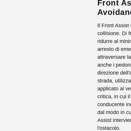
Front As
Avoidan
Il Front Assist
collisione. Di 
ridurre al mi
arresto di eme
attraversare la 
anche i pedoni 
direzione dell'
strada, utilizz
applicato ai v
critica, in cui 
conducente in
dal modo in cu
Assist intervi
l'ostacolo.