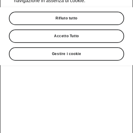
navigazione in assenza di cookie.
Rifiuto tutto
Accetto Tutto
Gestire i cookie
Dettagli intelligenti Škoda Peaq
Tergicristalli con ugelli
integrati
Una soluzione Škoda che integra gli ugelli
direttamente nei tergicristalli, per garantire una