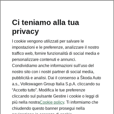
Ci teniamo alla tua
privacy
This page is a supplementary page of the opening page.
Click the button to get back.
I cookie vengono utilizzati per salvare le
impostazioni e le preferenze, analizzare il nostro
Get back to the opening page.
traffico web, fornire funzionalità di social media e
personalizzare contenuti e annunci.
Condividiamo anche informazioni sull'uso del
nostro sito con i nostri partner di social media,
pubblicità e analisi. Dai il consenso a Škoda Auto
a.s., Volkswagen Group Italia S.p.A. cliccando su
“Accetto tutto”. Modifica le tue preferenze
cliccando sul pulsante Gestire i cookie o leggi di
più nella nostra
Cookie policy
. Ti informiamo che
chiudendo questo banner prosegui nella