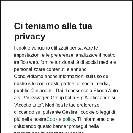
Ci teniamo alla tua
privacy
This page is a supplementary page of the opening page.
Click the button to get back.
I cookie vengono utilizzati per salvare le
impostazioni e le preferenze, analizzare il nostro
Get back to the opening page.
traffico web, fornire funzionalità di social media e
personalizzare contenuti e annunci.
Condividiamo anche informazioni sull'uso del
nostro sito con i nostri partner di social media,
pubblicità e analisi. Dai il consenso a Škoda Auto
a.s., Volkswagen Group Italia S.p.A. cliccando su
“Accetto tutto”. Modifica le tue preferenze
cliccando sul pulsante Gestire i cookie o leggi di
più nella nostra
Cookie policy
. Ti informiamo che
chiudendo questo banner prosegui nella