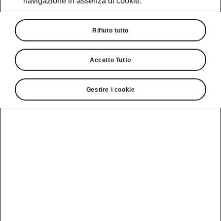
navigazione in assenza di cookie.
Rifiuto tutto
Accetto Tutto
Gestire i cookie
Esterni Peaq Sportline
Un frontale ad alta tecnologia
La Tech-Deck Face illuminata definisce subito
il carattere del frontale, sostituendo la
tradizionale calandra con una firma visiva
distintiva e tecnologica. I fari LED Matrix