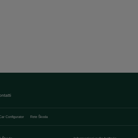
ntatti
Car Configurator
Rete Škoda