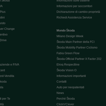
i Škoda
Informazioni sulle batterie
VA
Informazioni per soccorritori
Plus
Dichiarazione di cambio proprietà
tini
Richiedi Assistenza Service
uisto
ver Change
Mondo Škoda
entivo
Milano Design Week
 Drive
Škoda Main Partner della FCI
e
Škoda Mobility Partner Ciclismo
Fabia Green Flow
Škoda Official Partner X Factor 202
aziende e P.IVA
Elroq Respectline
card
Škoda Vision O
ost-Vendita
Informazioni importanti
Škoda
Contatti
oda
Auto per neopatentati
News
i per Te
Perché Škoda
ità
Click'n'Clever