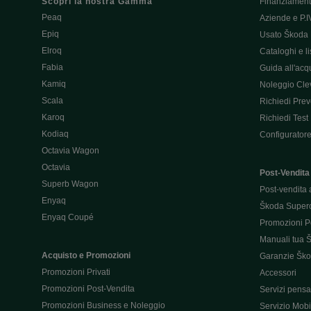
Scopri la nostra Gamma
Finanziament
Peaq
Aziende e P.I
Epiq
Usato Škoda 
Elroq
Cataloghi e lis
Fabia
Guida all'acq
Kamiq
Noleggio Cle
Scala
Richiedi Prev
Karoq
Richiedi Test
Kodiaq
Configurator
Octavia Wagon
Octavia
Post-Vendita
Superb Wagon
Post-vendita 
Enyaq
Škoda Super
Enyaq Coupé
Promozioni P
Manuali tua 
Acquisto e Promozioni
Garanzie Šk
Promozioni Privati
Accessori
Promozioni Post-Vendita
Servizi pensat
Promozioni Business e Noleggio
Servizio Mobil