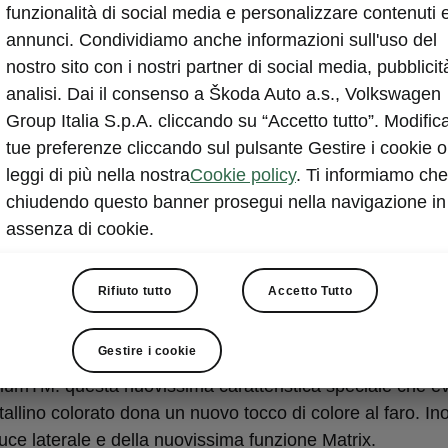
funzionalità di social media e personalizzare contenuti 
annunci. Condividiamo anche informazioni sull'uso del
nostro sito con i nostri partner di social media, pubblicit
analisi. Dai il consenso a Škoda Auto a.s., Volkswagen
Group Italia S.p.A. cliccando su “Accetto tutto”. Modifica
tue preferenze cliccando sul pulsante Gestire i cookie o
leggi di più nella nostra
Cookie policy
. Ti informiamo che
chiudendo questo banner prosegui nella navigazione in
ix LED
assenza di cookie.
anteriori Matrix LED
Rifiuto tutto
Accetto Tutto
 Škoda Kodiaq utilizzano i LED per tutte le loro funzioni. I
delle tecnologie LED includono la loro maggiore durata e 
Gestire i cookie
umano meno energia. I loro moduli esagonali sono compl
niumTM: questa nuovissima caratteristica speciale che ev
stallino colorato dona un nuovo tocco di colore al faro. In
 luce laterale e della nuovissima funzione Matrix.