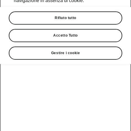
navigazione in assenza di cookie.
Rifiuto tutto
Accetto Tutto
Gestire i cookie
Assistenti alla guida
Adaptive/Predictive Cruise
Control
Il Predictive Cruise Control amplia le funzioni
dell’Adaptive Cruise Control. Oltre a monitorare
il traffico che ci precede, elabora anche i
segnali stradali riconosciuti e i limiti di velocità
memorizzati nel sistema di navigazione. Ciò
consente di regolare la velocità in anticipo, ad