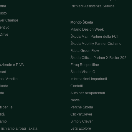
tini
Richiedi Assistenza Service
uisto
ver Change
Mondo Škoda
entivo
Milano Design Week
 Drive
Škoda Main Partner della FCI
e
Škoda Mobility Partner Ciclismo
Fabia Green Flow
Škoda Official Partner X Factor 202
aziende e P.IVA
Elroq Respectline
card
Škoda Vision O
ost-Vendita
Informazioni importanti
Škoda
Contatti
oda
Auto per neopatentati
News
i per Te
Perché Škoda
ità
Click'n'Clever
hiamo
Simply Clever
richiamo airbag Takata
Let's Explore