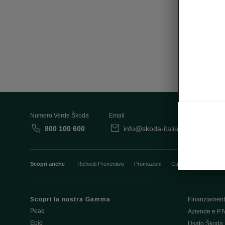
Numero Verde Škoda
Email
800 100 600
info@skoda-italia.it
Co
Scopri anche
Richiedi Preventivo
Promozioni
Cataloghi e Listini
Scopri la nostra Gamma
Finanziament
Peaq
Aziende e P.I
Epiq
Usato Škoda 