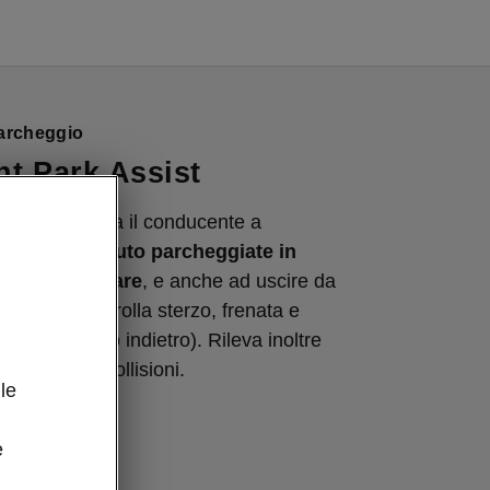
parcheggio
ent Park Assist
ark Assist aiuta il conducente a
 veicolo tra
auto parcheggiate in
n perpendicolare
, e anche ad uscire da
l sistema controlla sterzo, frenata e
rcia (avanti o indietro). Rileva inoltre
i, evitando collisioni.
le
e