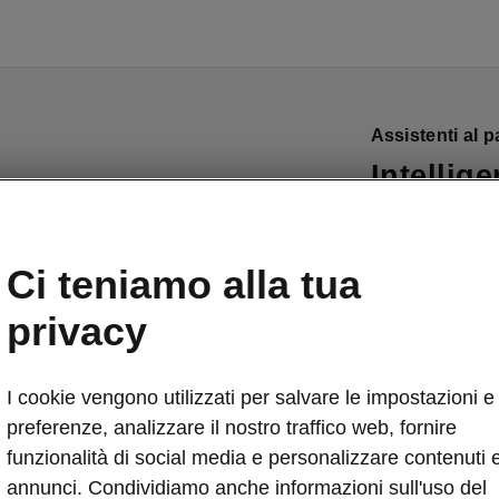
Assistenti al 
Intellig
L'Intelligent P
parcheggiare il
Ci teniamo alla tua
parallelo o i
questi spazi. I
privacy
direzione di ma
oggetti e pedon
I cookie vengono utilizzati per salvare le impostazioni e 
preferenze, analizzare il nostro traffico web, fornire
funzionalità di social media e personalizzare contenuti 
annunci. Condividiamo anche informazioni sull'uso del