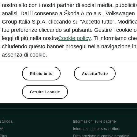
nostro sito con i nostri partner di social media, pubblicit
analisi. Dai il consenso a Škoda Auto a.s., Volkswagen
Group Italia S.p.A. cliccando su “Accetto tutto”. Modifica
tue preferenze cliccando sul pulsante Gestire i cookie o
leggi di più nella nostra
Cookie policy
. Ti informiamo che
chiudendo questo banner prosegui nella navigazione in
assenza di cookie.
Rifiuto tutto
Accetto Tutto
ntatti
Gestire i cookie
Car Configurator
Rete Škoda
i Škoda
Informazioni sulle batterie
VA
Informazioni per soccorritori
Plus
Dichiarazione di cambio proprietà