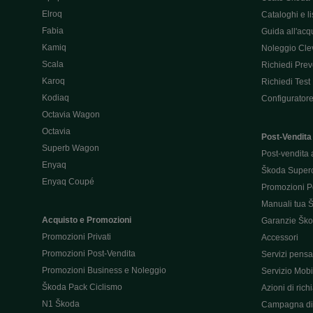
Elroq
Cataloghi e lis
Fabia
Guida all'acq
Kamiq
Noleggio Cle
Scala
Richiedi Prev
Karoq
Richiedi Test
Kodiaq
Configurator
Octavia Wagon
Octavia
Post-Vendita
Superb Wagon
Post-vendita 
Enyaq
Škoda Super
Enyaq Coupé
Promozioni P
Manuali tua 
Acquisto e Promozioni
Garanzie Šk
Promozioni Privati
Accessori
Promozioni Post-Vendita
Servizi pensat
Promozioni Business e Noleggio
Servizio Mobil
Škoda Pack Ciclismo
Azioni di ric
N1 Škoda
Campagna di 