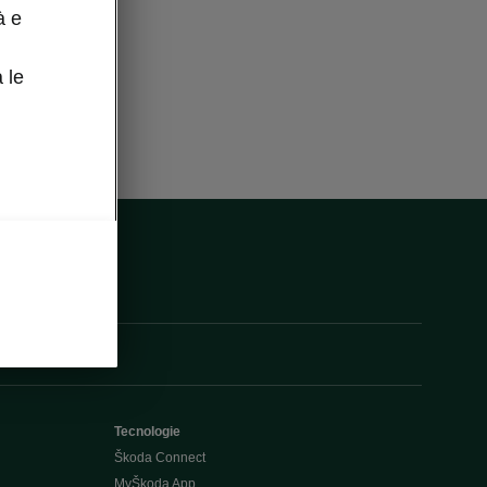
à e
 le
Tecnologie
Škoda Connect
MyŠkoda App