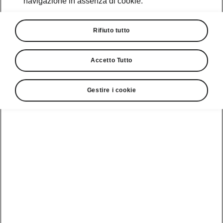
navigazione in assenza di cookie.
Rifiuto tutto
Accetto Tutto
Gestire i cookie
Assistenti alla guida
Adaptive/Predictive Cruise
Control
Il Predictive Cruise Control amplia le funzioni
dell’Adaptive Cruise Control. Oltre a monitorare
il traffico che ci precede, elabora anche i
segnali stradali riconosciuti e i limiti di velocità
memorizzati nel sistema di navigazione. Ciò
consente di
regolare la velocità
in anticipo, ad