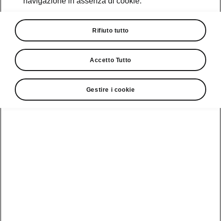
navigazione in assenza di cookie.
Richiedi Preventivo
Promozioni
Rifiuto tutto
Cataloghi e Listini
Accetto Tutto
Car Configurator
Rete Škoda
Gestire i cookie
Finanziamenti
Informazioni
Škoda
sulle batterie
Scopri la
Tecnologie
Aziende e P.IVA
Informazioni per
nostra
soccorritori
Gamma
Škoda Connect
Usato Škoda
Plus
Dichiarazione di
Peaq
cambio proprietà
MyŠkoda App
Cataloghi e listini