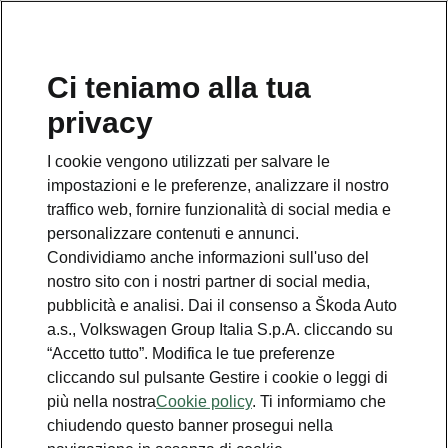
Ci teniamo alla tua
privacy
Numero Verde Škoda
I cookie vengono utilizzati per salvare le
800 100 600
impostazioni e le preferenze, analizzare il nostro
traffico web, fornire funzionalità di social media e
Email
personalizzare contenuti e annunci.
info@skoda-italia.it
Condividiamo anche informazioni sull'uso del
nostro sito con i nostri partner di social media,
Contatti
pubblicità e analisi. Dai il consenso a Škoda Auto
a.s., Volkswagen Group Italia S.p.A. cliccando su
“Accetto tutto”. Modifica le tue preferenze
cliccando sul pulsante Gestire i cookie o leggi di
più nella nostra
Cookie policy
. Ti informiamo che
chiudendo questo banner prosegui nella
Scopri anche