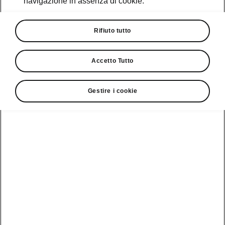
navigazione in assenza di cookie.
Promozioni
Cataloghi e Listini
Rifiuto tutto
Car Configurator
Accetto Tutto
Rete Škoda
Gestire i cookie
Finanziamenti
Informazioni
Škoda
sulle batterie
Scopri la
Tecnologie
Aziende e P.IVA
Informazioni per
nostra
soccorritori
Gamma
Škoda Connect
Usato Škoda
Plus
Dichiarazione di
Peaq
cambio proprietà
MyŠkoda App
Cataloghi e listini
Epiq
Richiedi
Infotainment App
Assistenza
Guida
Service
Elroq
all'acquisto
Compatibilità