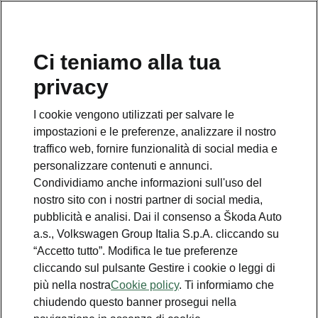
Ci teniamo alla tua
Numero Verde Škoda
privacy
800 100 600
I cookie vengono utilizzati per salvare le
Email
impostazioni e le preferenze, analizzare il nostro
info@skoda-italia.it
traffico web, fornire funzionalità di social media e
personalizzare contenuti e annunci.
Contatti
Condividiamo anche informazioni sull'uso del
nostro sito con i nostri partner di social media,
pubblicità e analisi. Dai il consenso a Škoda Auto
a.s., Volkswagen Group Italia S.p.A. cliccando su
“Accetto tutto”. Modifica le tue preferenze
cliccando sul pulsante Gestire i cookie o leggi di
Scopri anche
più nella nostra
Cookie policy
. Ti informiamo che
chiudendo questo banner prosegui nella
Richiedi Preventivo