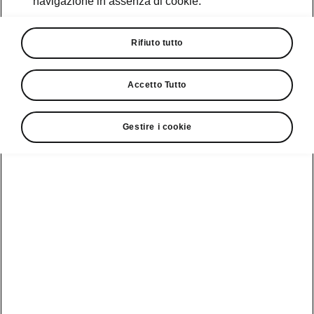
navigazione in assenza di cookie.
Promozioni
Cataloghi e Listini
Rifiuto tutto
Car Configurator
Accetto Tutto
Rete Škoda
Gestire i cookie
Finanziamenti
Informazioni
Škoda
sulle batterie
Scopri la
Tecnologie
Aziende e P.IVA
Informazioni per
nostra
soccorritori
Gamma
Škoda Connect
Usato Škoda
Plus
Dichiarazione di
Peaq
cambio proprietà
MyŠkoda App
Cataloghi e listini
Epiq
Richiedi
Infotainment App
Assistenza
Guida
Service
Elroq
all'acquisto
Compatibilità