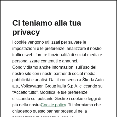
Ci teniamo alla tua
Numero Verde Škoda
privacy
800 100 600
I cookie vengono utilizzati per salvare le
Email
impostazioni e le preferenze, analizzare il nostro
info@skoda-italia.it
traffico web, fornire funzionalità di social media e
personalizzare contenuti e annunci.
Contatti
Condividiamo anche informazioni sull'uso del
nostro sito con i nostri partner di social media,
pubblicità e analisi. Dai il consenso a Škoda Auto
a.s., Volkswagen Group Italia S.p.A. cliccando su
“Accetto tutto”. Modifica le tue preferenze
cliccando sul pulsante Gestire i cookie o leggi di
Scopri anche
più nella nostra
Cookie policy
. Ti informiamo che
chiudendo questo banner prosegui nella
Richiedi Preventivo