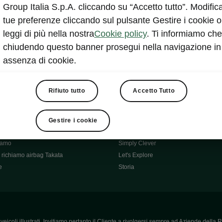
Škoda Main Partner della FCI
Group Italia S.p.A. cliccando su “Accetto tutto”. Modifica
e
Škoda Mobility Partner Ciclismo
tue preferenze cliccando sul pulsante Gestire i cookie o
Fabia Green Flow
leggi di più nella nostra
Cookie policy
. Ti informiamo che
Škoda Official Partner X Factor 202
chiudendo questo banner prosegui nella navigazione in
aziende e P.IVA
Elroq Respectline
assenza di cookie.
card
Škoda Vision O
ost-Vendita
Informazioni importanti
Škoda
Contatti
Rifiuto tutto
Accetto Tutto
oda
Auto per neopatentati
News
i per Te
Perché Škoda
Gestire i cookie
ità
Click'n'Clever
hiamo
Simply Clever
richiamo airbag Takata
Let's Explore
e
Storia
icoli illustrati. Invitiamo pertanto il Cliente a rivolgersi sempre ad Aziende della R