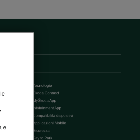
Tecnologie
le
Škoda Connect
MyŠkoda App
Infotainment App
e
Compatibilità dispositivi
Applicazioni Mobile
à e
Sicurezza
Pay to Park