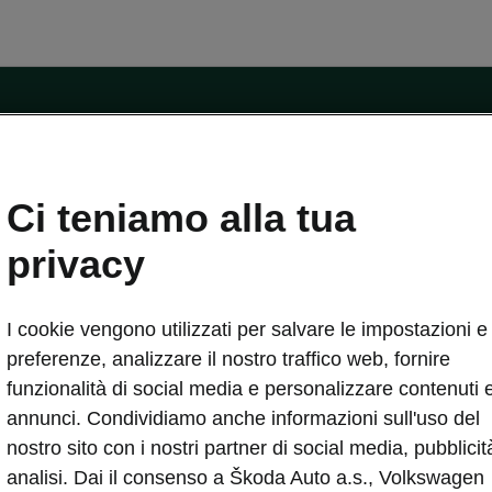
ntatti
Ci teniamo alla tua
Car Configurator
Rete Škoda
privacy
i Škoda
Informazioni sulle batterie
I cookie vengono utilizzati per salvare le impostazioni e 
VA
Informazioni per soccorritori
Plus
Dichiarazione di cambio proprietà
preferenze, analizzare il nostro traffico web, fornire
tini
Richiedi Assistenza Service
funzionalità di social media e personalizzare contenuti 
uisto
annunci. Condividiamo anche informazioni sull'uso del
ver Change
Mondo Škoda
nostro sito con i nostri partner di social media, pubblicit
entivo
Milano Design Week
analisi. Dai il consenso a Škoda Auto a.s., Volkswagen
 Drive