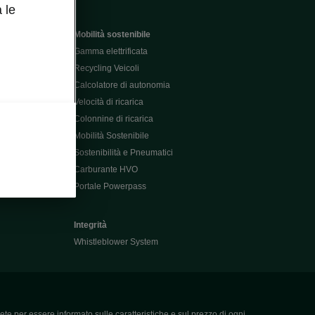
 le
Mobilità sostenibile
Gamma elettrificata
Recycling Veicoli
Calcolatore di autonomia
Velocità di ricarica
Colonnine di ricarica
Mobilità Sostenibile
Sostenibilità e Pneumatici
Carburante HVO
Portale Powerpass
Integrità
Whistleblower System
ete per essere informato sulle caratteristiche e sul prezzo di ogni