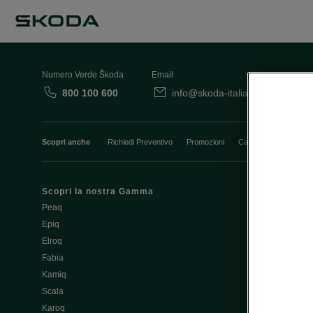
Numero Verde Škoda
Email
800 100 600
info@skoda-italia.it
Co
Scopri anche
Richiedi Preventivo
Promozioni
Cataloghi e Listini
Scopri la nostra Gamma
Finanziament
Peaq
Aziende e P.I
Epiq
Usato Škoda 
Elroq
Cataloghi e lis
Fabia
Guida all'acq
Kamiq
Noleggio Cle
Scala
Richiedi Prev
Karoq
Richiedi Test