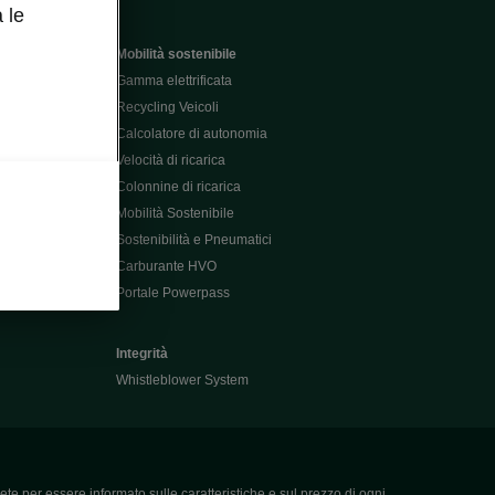
 le
Mobilità sostenibile
Gamma elettrificata
Recycling Veicoli
Calcolatore di autonomia
Velocità di ricarica
Colonnine di ricarica
Mobilità Sostenibile
Sostenibilità e Pneumatici
Carburante HVO
Portale Powerpass
Integrità
Whistleblower System
ete per essere informato sulle caratteristiche e sul prezzo di ogni